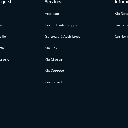
cquisti
Services
Inform
Accessori
Kia Sch
ova
Carte di salvataggio
Kia Pre
etto
Garanzia & Assistance
Carrier
rta
Kia Flex
onario
Kia Charge
Kia Connect
Kia protect