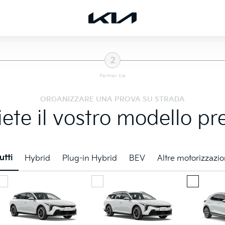
2
Partner Kia
ORGANIZZARE UNA PROVA SU STRADA
iete il vostro modello pre
utti
Hybrid
Plug-in Hybrid
BEV
Altre motorizzazio