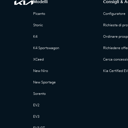
Modelli
Consigli & A
Picanto
Configuratore
Stonic
Richiesta di pr
K4
Ordinare prosp
K4 Sportswagon
Richiedere offe
XCeed
Cerca concessi
New Niro
Kia Certified EV
New Sportage
Sorento
EV2
EV3