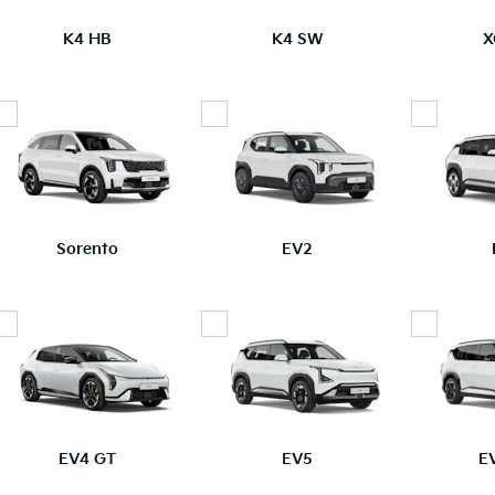
K4 HB
K4 SW
X
Sorento
EV2
EV4 GT
EV5
E