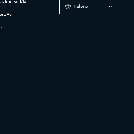
azioni su Kia
Italiano
weiz AG
ss
a