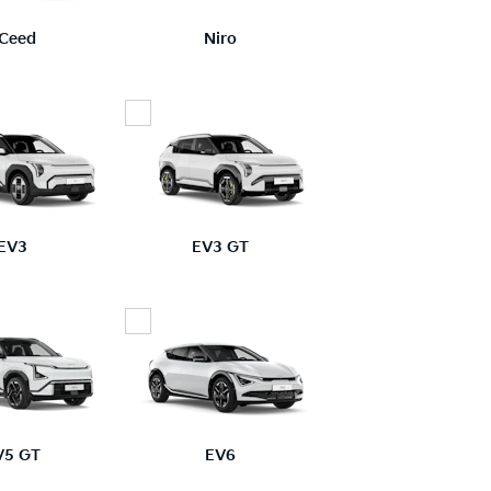
Ceed
Niro
EV3
EV3 GT
V5 GT
EV6