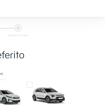
3
Dettagli di contatto
ferito
ni