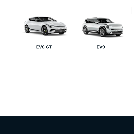
EV6 GT
EV9