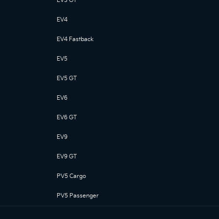
EV3 GT
EV4
EV4 Fastback
EV5
EV5 GT
EV6
EV6 GT
EV9
EV9 GT
PV5 Cargo
PV5 Passenger