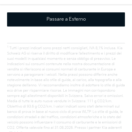
Passare a Esterno
1
Tutti i prezzi indicati sono prezzi netti consigliati, IVA 8,1% inclusa. Kia
Schweiz AG si riserva il diritto di modificare l'allestimento e i prezzi dei
suoi modelli in qualsiasi momento e senza obbligo di preavviso. Le
indicazioni sui consumi contenute nella nostra documentazione di
vendita si riferiscono ai consumi normali di carburante in Europa e
servono a paragonare i veicoli. Nella prassi possono differire anche
notevolmente in base allo stile di guida, al carico, alla topografia e alla
stagione dell'anno. Vi raccomandiamo inoltre di adottare lo stile di guida
eco drive per risparmiare risorse. Le immagini non corrispondono
sempre agli allestimenti disponibili in Svizzera. Salvo errori e omissioni.
Media di tutte le auto nuove vendute in Svizzera: 111 g CO2/km.
Obiettivo di 93.6 g CO2/km. I valori indicati sono stati determinati sul
banco di prova in base al nuovo ciclo di prova WLTP. Lo stile di guida, le
condizioni stradali e del traffico, condizioni atmosferiche e lo stato del
veicolo possono influenzare il consumo di carburante e le emissioni di
CO2. Offerta valevole fino al 31.08.2026. Presso i partner Kia aderenti