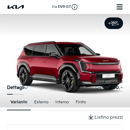
Kia
EV9 GT
Dettagli
93 450.–
CHF
Variante
Esterno
Interno
Finito
Listino prezzi