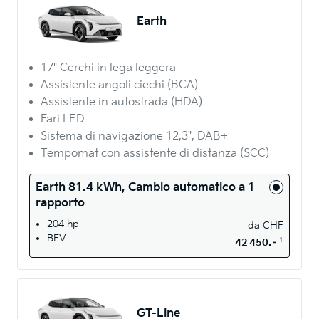
Earth
17" Cerchi in lega leggera
Assistente angoli ciechi (BCA)
Assistente in autostrada (HDA)
Fari LED
Sistema di navigazione 12,3", DAB+
Tempomat con assistente di distanza (SCC)
Earth 81.4 kWh, Cambio automatico a 1
rapporto
204 hp
da
CHF
BEV
1
42 450.–
GT-Line