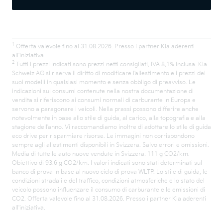
1
Offerta valevole fino al 31.08.2026. Presso i partner Kia aderenti
all'iniziativa.
2
Tutti i prezzi indicati sono prezzi netti consigliati, IVA 8,1% inclusa. Kia
Schweiz AG si riserva il diritto di modificare l'allestimento e i prezzi dei
suoi modelli in qualsiasi momento e senza obbligo di preavviso. Le
indicazioni sui consumi contenute nella nostra documentazione di
vendita si riferiscono ai consumi normali di carburante in Europa e
servono a paragonare i veicoli. Nella prassi possono differire anche
notevolmente in base allo stile di guida, al carico, alla topografia e alla
stagione dell'anno. Vi raccomandiamo inoltre di adottare lo stile di guida
eco drive per risparmiare risorse. Le immagini non corrispondono
sempre agli allestimenti disponibili in Svizzera. Salvo errori e omissioni.
Media di tutte le auto nuove vendute in Svizzera: 111 g CO2/km.
Obiettivo di 93.6 g CO2/km. I valori indicati sono stati determinati sul
banco di prova in base al nuovo ciclo di prova WLTP. Lo stile di guida, le
condizioni stradali e del traffico, condizioni atmosferiche e lo stato del
veicolo possono influenzare il consumo di carburante e le emissioni di
CO2. Offerta valevole fino al 31.08.2026. Presso i partner Kia aderenti
all'iniziativa.