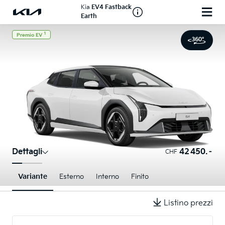
Kia
EV4 Fastback
Earth
1
Premio EV
Dettagli
42 450.–
CHF
Variante
Esterno
Interno
Finito
Listino prezzi