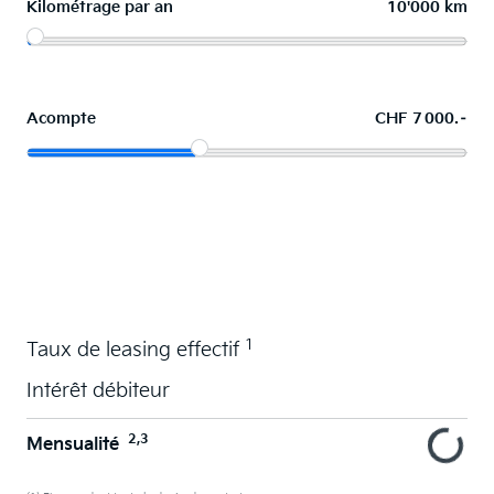
Kilométrage par an
10'000 km
Acompte
CHF 7 000.–
La voiture de vos souhaits en leasing
1
Taux de leasing effectif
Intérêt débiteur
2,3
Mensualité