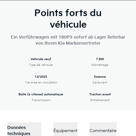
Points forts du
véhicule
Ein Vorführwagen mit 180PS sofort ab Lager lieferbar
von Ihrem Kia Markenvertreter
Véhicule neuf
7 200
Type de véhicule
Kilométrage
12/2025
Essence
1re mise en circulation
Carburant
Boîte (à vitesse) automatique
Traction avant
Transmission
Entraînement
Données
Équipement
Commentaire
techniques