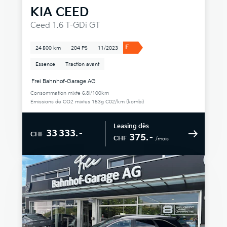
KIA
CEED
Ceed 1.6 T-GDi GT
F
24 500 km
204 PS
11/2023
Essence
Traction avant
Frei Bahnhof-Garage AG
Consommation mixte 6.8l/100km
Émissions de CO2 mixtes 153g C02/km (kombi)
Leasing dès
33 333.–
CHF
375.–
CHF
/mois