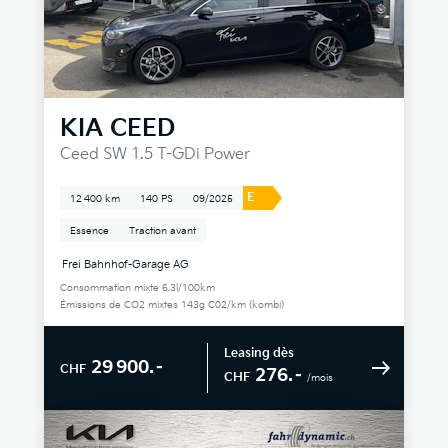
KIA
CEED
Ceed SW 1.5 T-GDi Power
E
12 400 km
140 PS
09/2025
Essence
Traction avant
Frei Bahnhof-Garage AG
Consommation mixte 6.3l/100km
Émissions de CO2 mixtes 143g C02/km (kombi)
Leasing dès
29 900.–
CHF
276.–
CHF
/mois