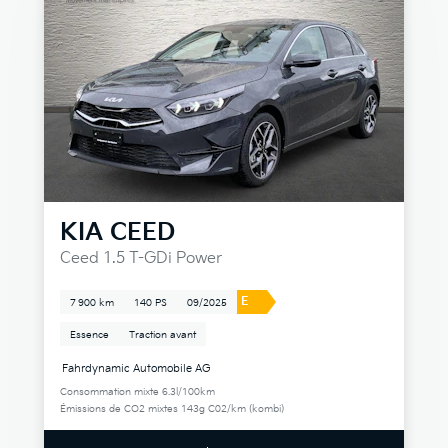
KIA
CEED
Ceed 1.5 T-GDi Power
E
7 900 km
140 PS
09/2025
Essence
Traction avant
Fahrdynamic Automobile AG
Consommation mixte 6.3l/100km
Émissions de CO2 mixtes 143g C02/km (kombi)