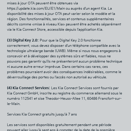
mises à jour OTA peuvent être obtenues via
https://update.kia.com/EU/E1/Main
ou auprès d’un agent Kia. La
disponibilité des mises à jour OTA peut varier selon le modèle et la
région. Des fonctionnalités, services et contenus supplémentaires
décrits comme «mise à niveau Kia» peuvent être achetés séparément
via le Kia Connect Store, accessible depuis l’application Kia.
:
(3) Digital Key 2.0
Pour que la Digital Key 2.0 fonctionne
correctement, vous devez disposer d’un téléphone compatible avec la
technologie ultralarge bande (UWB). Même si nous nous engageons à
concevoir et à développer des systèmes sûrs et fiables, nous ne
pouvons pas garantir qu’ils ne présenteront aucun problème technique
ni aucune autre erreur imprévue. Dans certains cas rares, ces
problèmes pourraient avoir des conséquences indésirables, comme le
déverrouillage des portes ou l’accès non autorisé au véhicule.
:
(4) Kia Connect Services
Les Kia Connect Services sont fournis par
Kia Connect GmbH, inscrite au registre du commerce allemand sous le
numéro 112541 et sise Theodor-Heuss-Allee 11, 60486 Francfort-sur-
le-Main.
Services Kia Connect gratuits jusqu’à 7 ans
Les services sont disponibles gratuitement pendant une période
pouvant aller jusqu’à sept ans à compter de la date de la première