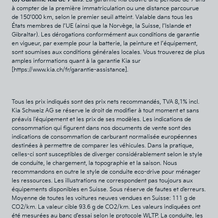
à compter de la première immatriculation ou une distance parcourue
de 150’000 km, selon le premier seuil atteint. Valable dans tous les
États membres de l’UE (ainsi que la Norvège, la Suisse, l’Islande et
Gibraltar). Les dérogations conformément aux conditions de garantie
en vigueur, par exemple pour la batterie, la peinture et l’équipement,
sont soumises aux conditions générales locales. Vous trouverez de plus
amples informations quant à la garantie Kia sur
[
https://www.kia.ch/fr/garantie-assistance
].
Tous les prix indiqués sont des prix nets recommandés, TVA 8,1% incl.
Kia Schweiz AG se réserve le droit de modifier à tout moment et sans
préavis l'équipement et les prix de ses modèles. Les indications de
consommation qui figurent dans nos documents de vente sont des
indications de consommation de carburant normalisée européennes
destinées à permettre de comparer les véhicules. Dans la pratique,
celles-ci sont susceptibles de diverger considérablement selon le style
de conduite, le chargement, la topographie et la saison. Nous
recommandons en outre le style de conduite eco-drive pour ménager
les ressources. Les illustrations ne correspondent pas toujours aux
équipements disponibles en Suisse. Sous réserve de fautes et d'erreurs.
Moyenne de toutes les voitures neuves vendues en Suisse: 111 g de
CO2/km. La valeur cible 93.6 g de CO2/km. Les valeurs indiquées ont
été mesurées au banc d’essai selon le protocole WLTP. La conduite, les