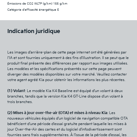
Émissions de CO2 WLTP (g/km) 155 g/km
Catégorie d'efficacité énergétique E
Indication juridique
Les images d’arrière-plan de cette page internet ont été générées par
l’IA et sont fournies uniquement à des fins d’illustration. Il se peut que le
produit final présente des différences par rapport aux images utilisées.
Les modèles et les spécifications présentés sur cette page peuvent
diverger des modèles disponibles sur votre marché. Veuillez contacter
votre agent agréé Kia pour obtenir les informations les plus récentes.
(1) Volant
: Le modèle Kia K4 Baseline est équipé d’un volant à deux
branches, tandis que la version Kia K4 GT-Line dispose d’un volant à
trois branches.
(2) Mises à jour over-the-air (OTA) et mises à niveau Kia
: Les
nouveaux véhicules équipés d’un logiciel de navigation compatible OTA
bénéficient d’une période d’essai gratuite pendant laquelle les mises à
jour Over-the-Air des cartes et du logiciel d’infodivertissement sont
fournies sans frais supplémentaires. À l’issue de la période d’essai, les