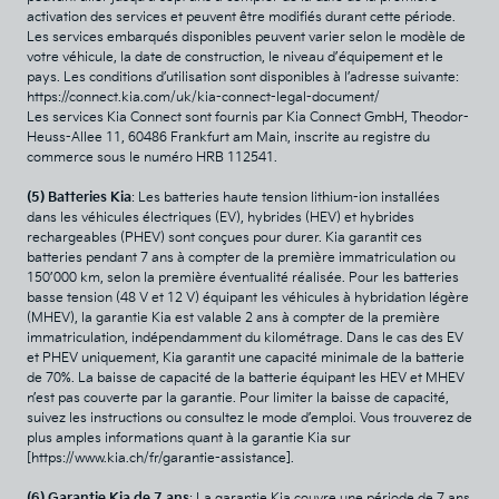
activation des services et peuvent être modifiés durant cette période.
Les services embarqués disponibles peuvent varier selon le modèle de
votre véhicule, la date de construction, le niveau d’équipement et le
pays. Les conditions d’utilisation sont disponibles à l’adresse suivante:
https://connect.kia.com/uk/kia-connect-legal-document/
Les services Kia Connect sont fournis par Kia Connect GmbH, Theodor-
Heuss-Allee 11, 60486 Frankfurt am Main, inscrite au registre du
commerce sous le numéro HRB 112541.
(5) Batteries Kia
: Les batteries haute tension lithium-ion installées
dans les véhicules électriques (EV), hybrides (HEV) et hybrides
rechargeables (PHEV) sont conçues pour durer. Kia garantit ces
batteries pendant 7 ans à compter de la première immatriculation ou
150’000 km, selon la première éventualité réalisée. Pour les batteries
basse tension (48 V et 12 V) équipant les véhicules à hybridation légère
(MHEV), la garantie Kia est valable 2 ans à compter de la première
immatriculation, indépendamment du kilométrage. Dans le cas des EV
et PHEV uniquement, Kia garantit une capacité minimale de la batterie
de 70%. La baisse de capacité de la batterie équipant les HEV et MHEV
n’est pas couverte par la garantie. Pour limiter la baisse de capacité,
suivez les instructions ou consultez le mode d’emploi. Vous trouverez de
plus amples informations quant à la garantie Kia sur
[
https://www.kia.ch/fr/garantie-assistance
].
(6) Garantie Kia de 7 ans
: La garantie Kia couvre une période de 7 ans