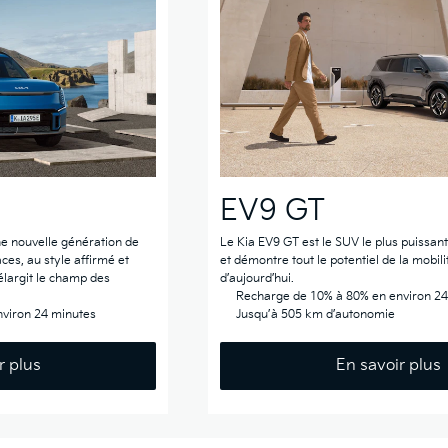
EV9 GT
ne nouvelle génération de
Le Kia EV9 GT est le SUV le plus puissant
ces, au style affirmé et
et démontre tout le potentiel de la mobili
élargit le champ des
d’aujourd’hui.
Recharge de 10% à 80% en environ 24
viron 24 minutes
Jusqu’à 505 km d’autonomie
r plus
En savoir plus