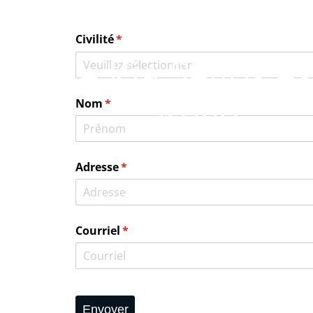
Le Kia Seltos es
arrivé