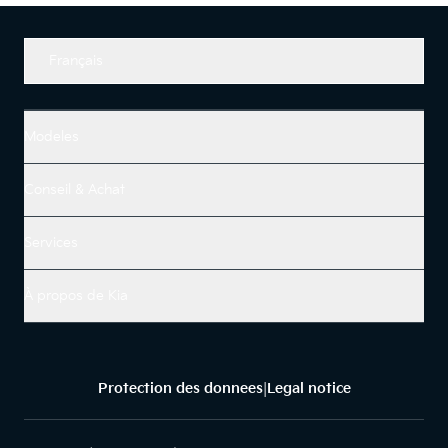
Français
Modeles
Conseil & Achat
Services
À propos de Kia
Protection des donnees
Legal notice
|