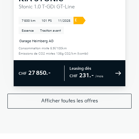
Stonic 1.0 T-GDi GT-Line
E
7 500 km
101 PS
11/2025
Essence
Traction avant
Garage Heimberg AG
Consommation mixte 5.9l/100km
Émissions de CO2 mixtes 135g C02/km (kombi)
Leasing dès
27 850.–
CHF
231.–
CHF
/mois
Afficher toutes les offres