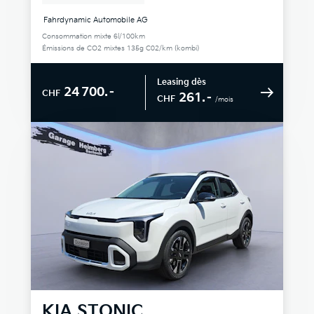
Fahrdynamic Automobile AG
Consommation mixte 6l/100km
Émissions de CO2 mixtes 135g C02/km (kombi)
Leasing dès
24 700.–
CHF
261.–
CHF
/mois
KIA
STONIC