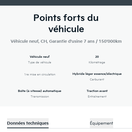
Points forts du
véhicule
Véhicule neuf, CH, Garantie d'usine 7 ans / 150'000km
Véhicule neuf
20
Type de véhicule
Kilométrage
Hybride léger essence/électrique
1re mise en circulation
Carburant
Boîte (à vitesse) automatique
Traction avant
Transmission
Entraînement
Données techniques
Équipement