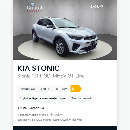
KIA
STONIC
Stonic 1.0 T-GDi MHEV GT-Line
E
12 000 km
120 PS
05/2024
Hybride léger essence/électrique
Traction avant
Cristal Garage SA
Consommation mixte 5.7l/100km
Émissions de CO2 mixtes 129g C02/km (kombi)