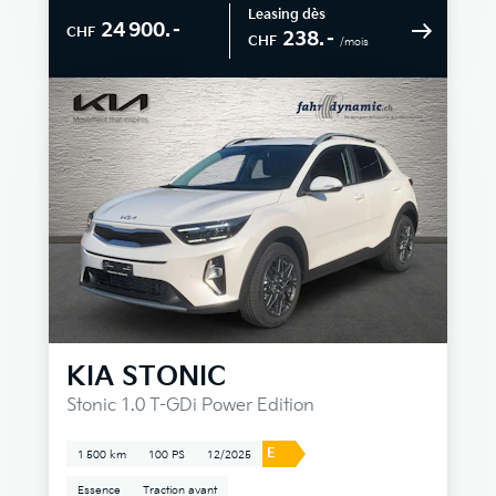
Leasing dès
24 900.–
CHF
238.–
CHF
/mois
KIA
STONIC
Stonic 1.0 T-GDi Power Edition
E
1 500 km
100 PS
12/2025
Essence
Traction avant