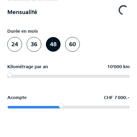
Mensualité
Durée en mois
24
36
48
60
Kilométrage par an
10'000 km
Acompte
CHF 7 000.–
La voiture de vos souhaits en leasing