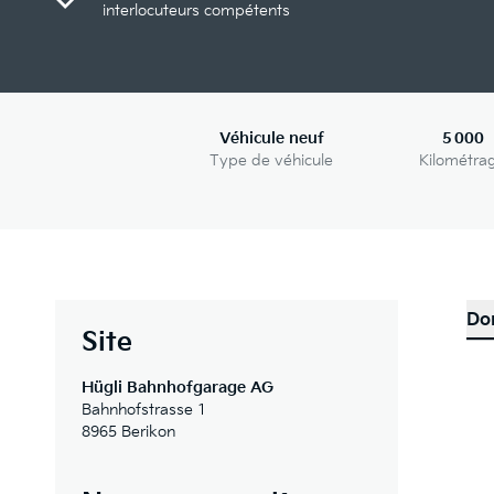
interlocuteurs compétents
Véhicule neuf
5 000
Type de véhicule
Kilométra
Do
Site
Hügli Bahnhofgarage AG
Bahnhofstrasse 1
8965 Berikon