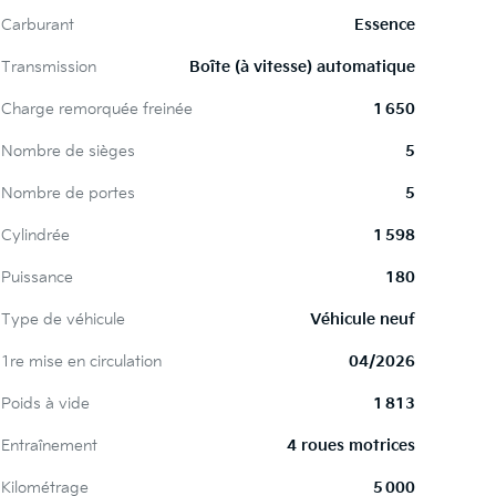
Carburant
Essence
Transmission
Boîte (à vitesse) automatique
Charge remorquée freinée
1 650
Nombre de sièges
5
Nombre de portes
5
Cylindrée
1 598
Puissance
180
Type de véhicule
Véhicule neuf
1re mise en circulation
04/2026
Poids à vide
1 813
Entraînement
4 roues motrices
Kilométrage
5 000