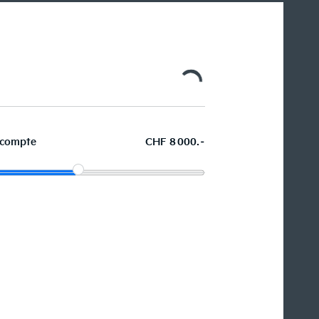
compte
CHF 8 000.–
La voiture de vos souhaits en
leasing