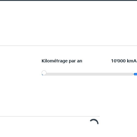
Kilométrage par an
10'000 km
A