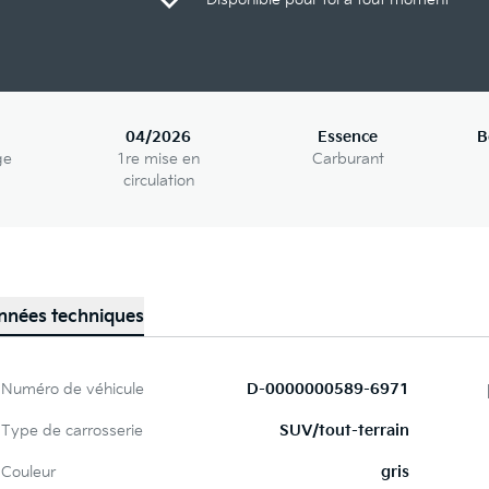
04/2026
Essence
B
ge
1re mise en
Carburant
circulation
nnées techniques
Numéro de véhicule
D-0000000589-6971
Type de carrosserie
SUV/tout-terrain
Couleur
gris