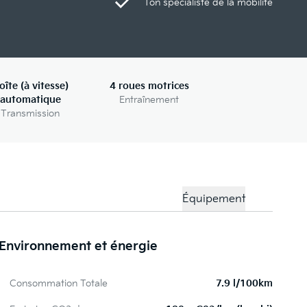
Ton spécialiste de la mobilité
oîte (à vitesse)
4 roues motrices
automatique
Entraînement
Transmission
Équipement
Environnement et énergie
Pe
Consommation Totale
7.9 l/100km
S