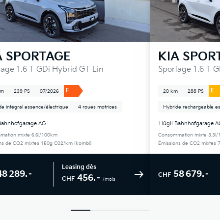
A
SPORTAGE
KIA
SPOR
tage 1.6 T-GDi Hybrid GT-Lin
Sportage 1.6 T-
F
E
km
239 PS
07/2026
20 km
288 PS
de intégral essence/électrique
4 roues motrices
Hybride rechargeable es
Bahnhofgarage AG
Hügli Bahnhofgarage 
ation mixte 6.6l/100km
Consommation mixte 3.3l
ns de CO2 mixtes 150g C02/km (kombi)
Émissions de CO2 mixtes 
Leasing dès
48 289.–
58 679.–
CHF
456.–
CHF
/mois