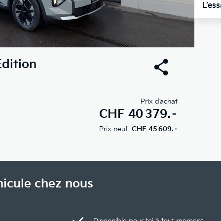
L’es
dition
Prix d’achat
CHF
40 379.–
Prix neuf
CHF 45 609.–
hicule chez nous
Disponible pour toi à tout moment