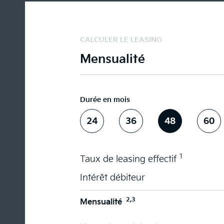
CALCULER LE LEASING
Mensualité
Durée en mois
24
36
48
60
1
Taux de leasing effectif
Intérêt débiteur
2,3
Mensualité