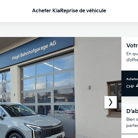
Acheter Kia
Reprise de véhicule
Votr
En qu
d’off
Acheter
CHF
D’ab
Bien s
parte