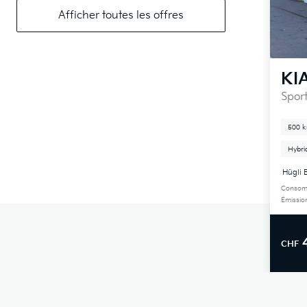
Afficher toutes les offres
KI
Spor
500 
Hybri
Hügli 
Consomm
Émissio
CHF