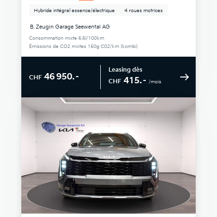
Hybride intégral essence/électrique
4 roues motrices
B. Zeugin Garage Seewental AG
Consommation mixte 6.6l/100km
Émissions de CO2 mixtes 150g C02/km (kombi)
Leasing dès
46 950.–
CHF
415.–
CHF
/mois