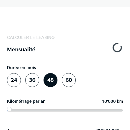
CALCULER LE LEASING
Mensualité
Durée en mois
24
36
48
60
Kilométrage par an
10'000 km