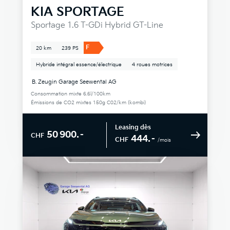
KIA
SPORTAGE
Sportage 1.6 T-GDi Hybrid GT-Line
F
20 km
239 PS
Hybride intégral essence/électrique
4 roues motrices
B. Zeugin Garage Seewental AG
Consommation mixte 6.6l/100km
Émissions de CO2 mixtes 150g C02/km (kombi)
Leasing dès
50 900.–
CHF
444.–
CHF
/mois