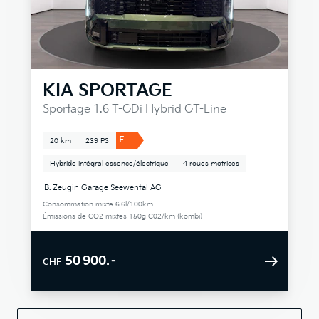
KIA
SPORTAGE
Sportage 1.6 T-GDi Hybrid GT-Line
F
20 km
239 PS
Hybride intégral essence/électrique
4 roues motrices
B. Zeugin Garage Seewental AG
Consommation mixte 6.6l/100km
Émissions de CO2 mixtes 150g C02/km (kombi)
50 900.–
CHF