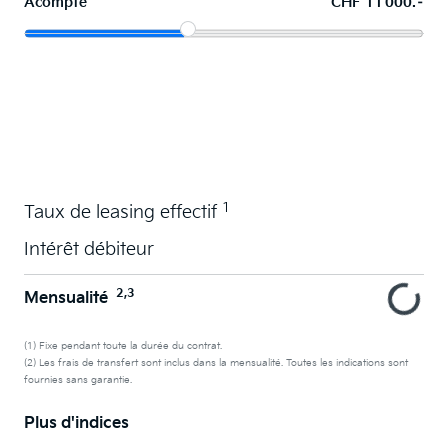
Acompte
CHF 11 000.–
La voiture de vos souhaits en leasing
1
Taux de leasing effectif
Intérêt débiteur
2,3
Mensualité
(1) Fixe pendant toute la durée du contrat.
(2) Les frais de transfert sont inclus dans la mensualité. Toutes les indications sont
fournies sans garantie.
Plus d'indices