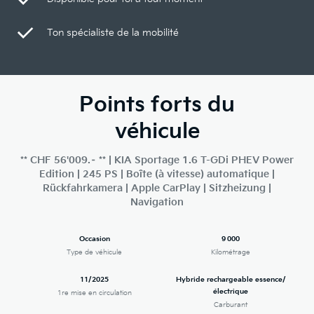
Ton spécialiste de la mobilité
Points forts du
véhicule
** CHF 56'009.– ** | KIA Sportage 1.6 T-GDi PHEV Power
Edition | 245 PS | Boîte (à vitesse) automatique |
Rückfahrkamera | Apple CarPlay | Sitzheizung |
Navigation
Occasion
9 000
Type de véhicule
Kilométrage
11/2025
Hybride rechargeable essence/
électrique
1re mise en circulation
Carburant