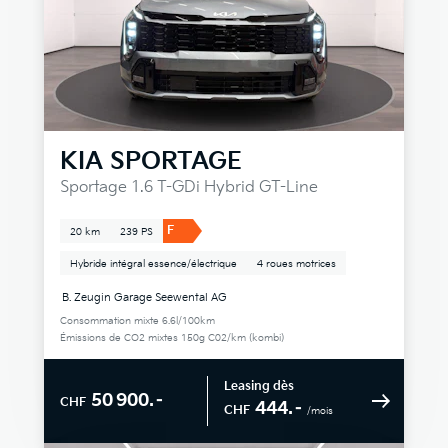
KIA
SPORTAGE
Sportage 1.6 T-GDi Hybrid GT-Line
F
20 km
239 PS
Hybride intégral essence/électrique
4 roues motrices
B. Zeugin Garage Seewental AG
Consommation mixte 6.6l/100km
Émissions de CO2 mixtes 150g C02/km (kombi)
Leasing dès
50 900.–
CHF
444.–
CHF
/mois