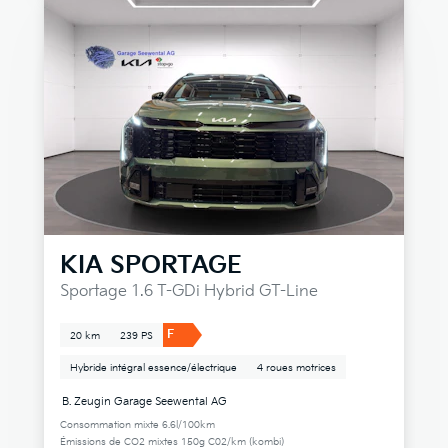
KIA
SPORTAGE
Sportage 1.6 T-GDi Hybrid GT-Line
F
20 km
239 PS
Hybride intégral essence/électrique
4 roues motrices
B. Zeugin Garage Seewental AG
Consommation mixte 6.6l/100km
Émissions de CO2 mixtes 150g C02/km (kombi)