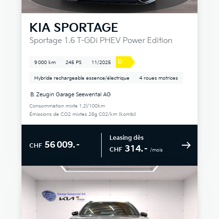
KIA
SPORTAGE
Sportage 1.6 T-GDi PHEV Power Edition
D
9 000 km
245 PS
11/2025
Hybride rechargeable essence/électrique
4 roues motrices
B. Zeugin Garage Seewental AG
Consommation mixte 1.2l/100km
Émissions de CO2 mixtes 28g C02/km (kombi)
Leasing dès
56 009.–
CHF
314.–
CHF
/mois