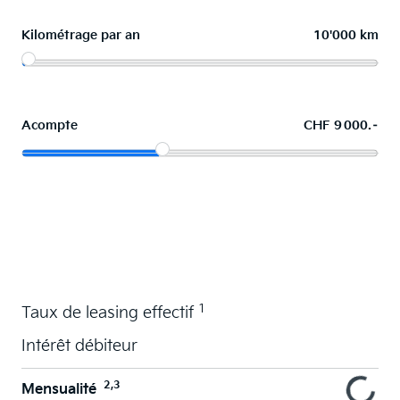
Kilométrage par an
10'000 km
Acompte
CHF 9 000.–
La voiture de vos souhaits en leasing
1
Taux de leasing effectif
Intérêt débiteur
2,3
Mensualité