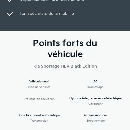
Ton spécialiste de la mobilité
Points forts du
véhicule
Kia Sportage HEV Black Edition
Véhicule neuf
20
Type de véhicule
Kilométrage
Hybride intégral essence/électrique
1re mise en circulation
Carburant
Boîte (à vitesse) automatique
4 roues motrices
Transmission
Entraînement