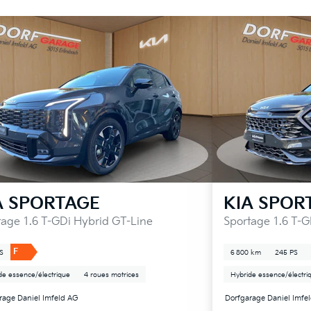
A
SPORTAGE
KIA
SPOR
tage 1.6 T-GDi Hybrid GT-Line
Sportage 1.6 T-
F
S
6 800 km
245 PS
de essence/électrique
4 roues motrices
Hybride essence/électri
rage Daniel Imfeld AG
Dorfgarage Daniel Imfe