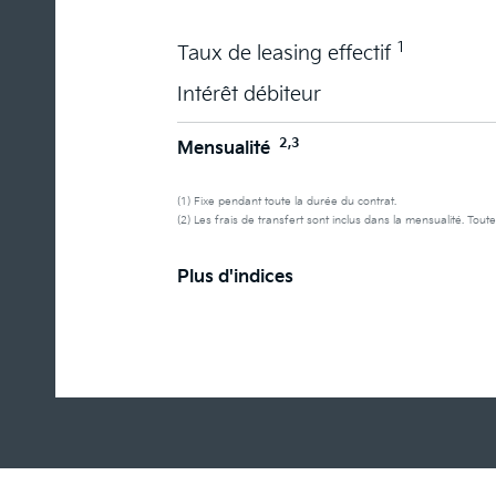
1
Taux de leasing effectif
Intérêt débiteur
2,3
Mensualité
(1) Fixe pendant toute la durée du contrat.
(2) Les frais de transfert sont inclus dans la mensualité. Toute
Plus d'indices