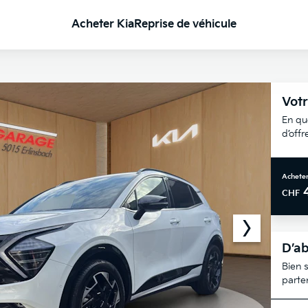
Acheter Kia
Reprise de véhicule
Votr
En qu
d’off
Acheter
CHF
D’ab
Bien s
parte