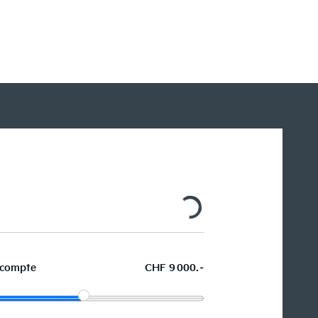
D
Ph
Ph
compte
CHF 9 000.–