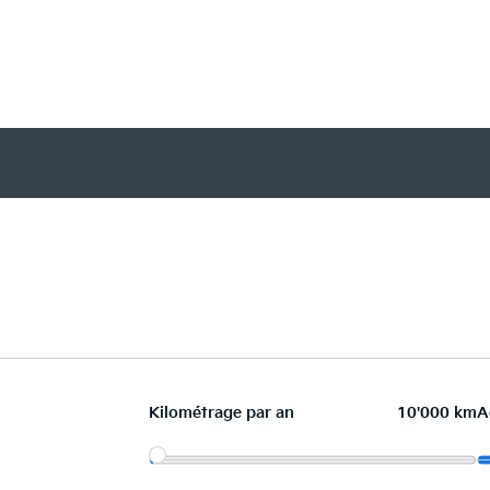
Kilométrage par an
10'000 km
A