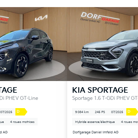
TAGE
KIA
SPORTAGE
GDi PHEV GT-Line
Sportage 1.6 T-GDi PHEV GT
D
D
07/2025
9 084 km
245 PS
07/2025
que
4 roues motrices
Hybride essence/électrique
4 roues mot
ld AG
Dorfgarage Daniel Imfeld AG