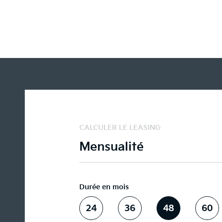
CALCULER LE LEASING
Mensualité
Durée en mois
24
36
48
60