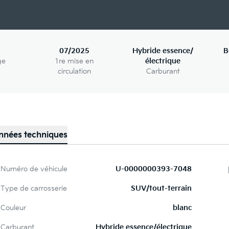
07/2025
Hybride essence/
B
ge
1re mise en
électrique
circulation
Carburant
nnées techniques
Numéro de véhicule
U-0000000393-7048
Type de carrosserie
SUV/tout-terrain
Couleur
blanc
Carburant
Hybride essence/électrique