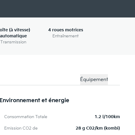
oîte (à vitesse)
4 roues motrices
automatique
Entraînement
Transmission
Équipement
Environnement et énergie
Pe
Consommation Totale
1.2 l/100km
4 
Emission CO2 de
28 g C02/km (kombi)