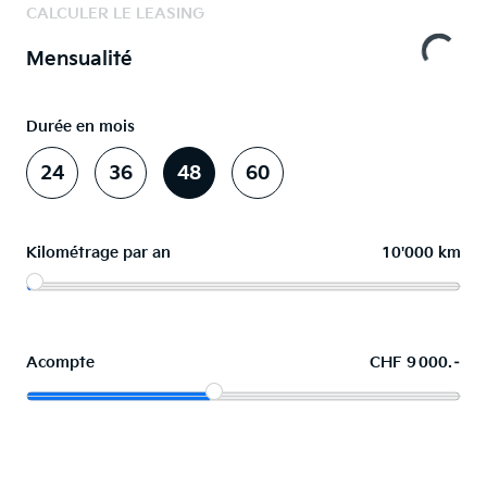
CALCULER LE LEASING
Mensualité
Durée en mois
24
36
48
60
Kilométrage par an
10'000 km
Acompte
CHF 9 000.–