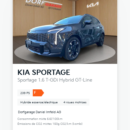
KIA
SPORTAGE
Sportage 1.6 T-GDi Hybrid GT-Line
F
239 PS
Hybride essence/électrique
4 roues motrices
Dorfgarage Daniel Imfeld AG
Consommation mixte 6.6l/100km
Émissions de CO2 mixtes 150g C02/km (kombi)