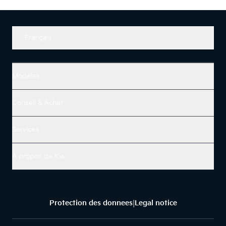
Français
Modeles
Conseil & Achat
Services
À propos de Kia
Protection des donnees
Legal notice
|