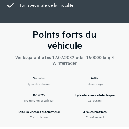
Ton spécialiste de la mobilité
Points forts du
véhicule
Werksgarantie bis 17.07.2032 oder 150000 km; 4
Winterräder
Occasion
9 084
Type de véhicule
Kilométrage
07/2025
Hybride essence/électrique
1re mise en circulation
Carburant
Boîte (à vitesse) automatique
4 roues motrices
Transmission
Entraînement