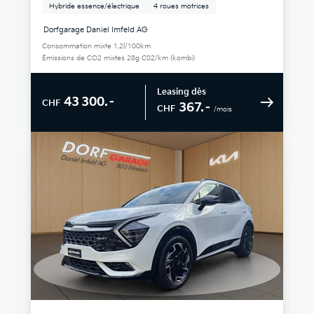
Hybride essence/électrique
4 roues motrices
Dorfgarage Daniel Imfeld AG
Consommation mixte 1.2l/100km
Émissions de CO2 mixtes 28g C02/km (kombi)
Leasing dès
43 300.–
CHF
367.–
CHF
/mois