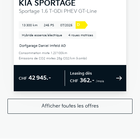
KIA
SPORTAGE
Sportage 1.6 T-GDi PHEV GT-Line
D
13 300 km
245 PS
07/2025
Hybride essence/électrique
4 roues motrices
Dorfgarage Daniel Imfeld AG
Consommation mixte 1.2l/100km
Émissions de CO2 mixtes 28g C02/km (kombi)
Leasing dès
42 945.–
CHF
362.–
CHF
/mois
Afficher toutes les offres