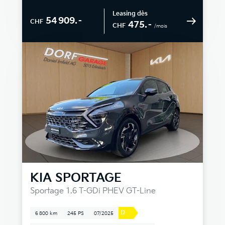
Leasing dès
54 909.–
CHF
475.–
CHF
/mois
KIA
SPORTAGE
Sportage 1.6 T-GDi PHEV GT-Line
D
6 800 km
245 PS
07/2025