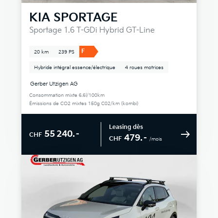
KIA
SPORTAGE
Sportage 1.6 T-GDi Hybrid GT-Line
F
20 km
239 PS
Hybride intégral essence/électrique
4 roues motrices
Gerber Utzigen AG
Consommation mixte 6.6l/100km
Émissions de CO2 mixtes 150g C02/km (kombi)
Leasing dès
55 240.–
CHF
479.–
CHF
/mois