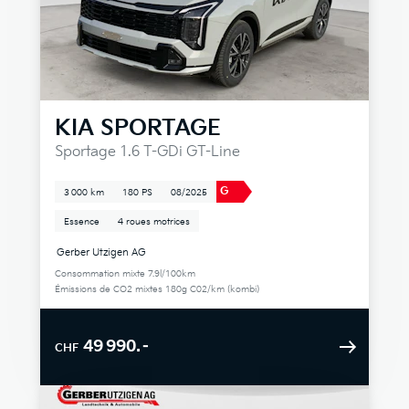
KIA
SPORTAGE
Sportage 1.6 T-GDi GT-Line
G
3 000 km
180 PS
08/2025
Essence
4 roues motrices
Gerber Utzigen AG
Consommation mixte 7.9l/100km
Émissions de CO2 mixtes 180g C02/km (kombi)
49 990.–
CHF