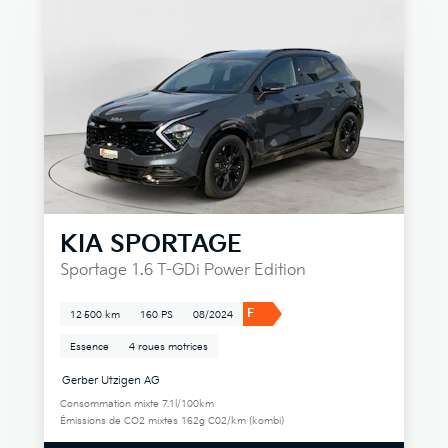
KIA
SPORTAGE
Sportage 1.6 T-GDi Power Edition
F
12 500 km
160 PS
08/2024
Essence
4 roues motrices
Gerber Utzigen AG
Consommation mixte 7.1l/100km
Émissions de CO2 mixtes 162g C02/km (kombi)