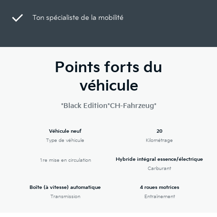
Ton spécialiste de la mobilité
Points forts du
véhicule
*Black Edition*CH-Fahrzeug*
Véhicule neuf
20
Type de véhicule
Kilométrage
Hybride intégral essence/électrique
1re mise en circulation
Carburant
Boîte (à vitesse) automatique
4 roues motrices
Transmission
Entraînement