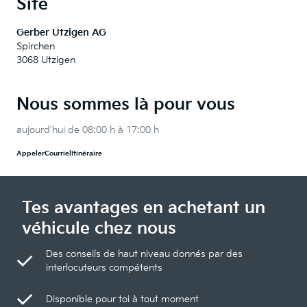
Site
Gerber Utzigen AG
Spirchen
3068 Utzigen
Nous sommes là pour vous
aujourd'hui de 08:00 h à 17:00 h
Appeler
Courriel
Itinéraire
Tes avantages en achetant un
véhicule chez nous
Des conseils de haut niveau donnés par des
interlocuteurs compétents
Disponible pour toi à tout moment