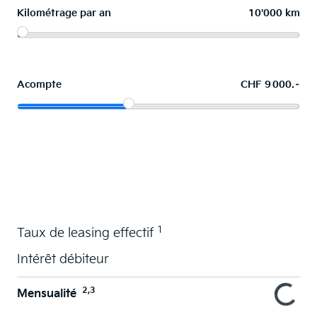
Kilométrage par an
10'000 km
Acompte
CHF 9 000.–
La voiture de vos souhaits en leasing
1
Taux de leasing effectif
Intérêt débiteur
2,3
Mensualité