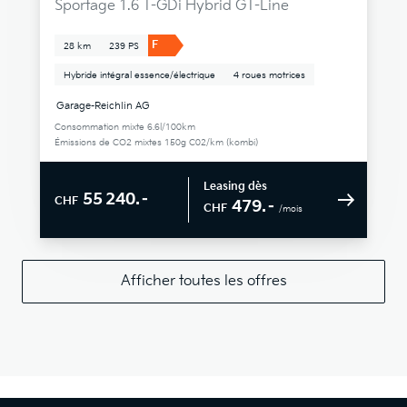
Sportage 1.6 T-GDi Hybrid GT-Line
F
28 km
239 PS
Hybride intégral essence/électrique
4 roues motrices
Garage-Reichlin AG
Consommation mixte 6.6l/100km
Émissions de CO2 mixtes 150g C02/km (kombi)
Leasing dès
55 240.–
CHF
479.–
CHF
/mois
Afficher toutes les offres