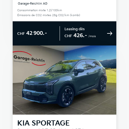
Garage-Reichlin AG
Consommation mixte 1.2l/100km
Émissions de CO2 mixtes 28g C02/km (kombi)
Leasing dès
42 900.–
CHF
426.–
CHF
/mois
KIA
SPORTAGE