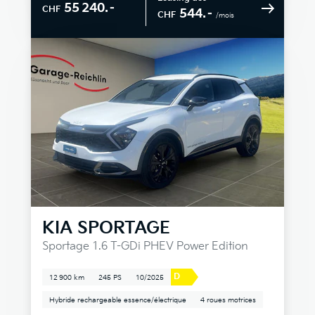
55 240.–
CHF
544.–
CHF
/mois
KIA
SPORTAGE
Sportage 1.6 T-GDi PHEV Power Edition
D
12 900 km
245 PS
10/2025
Hybride rechargeable essence/électrique
4 roues motrices