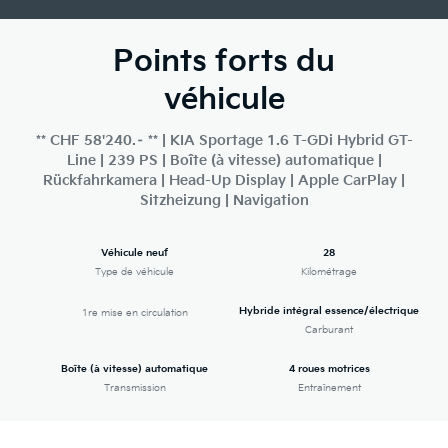
Points forts du
véhicule
** CHF 58'240.– ** | KIA Sportage 1.6 T-GDi Hybrid GT-
Line | 239 PS | Boîte (à vitesse) automatique |
Rückfahrkamera | Head-Up Display | Apple CarPlay |
Sitzheizung | Navigation
Véhicule neuf
28
Type de véhicule
Kilométrage
Hybride intégral essence/électrique
1re mise en circulation
Carburant
Boîte (à vitesse) automatique
4 roues motrices
Transmission
Entraînement