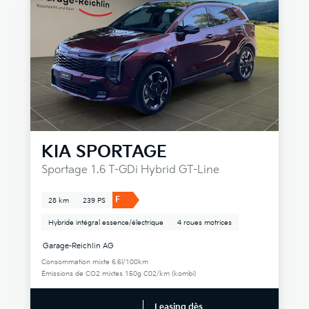
KIA
SPORTAGE
Sportage 1.6 T-GDi Hybrid GT-Line
F
28 km
239 PS
Hybride intégral essence/électrique
4 roues motrices
Garage-Reichlin AG
Consommation mixte 6.6l/100km
Émissions de CO2 mixtes 150g C02/km (kombi)
Leasing dès