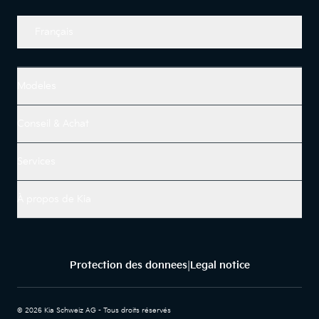
Français
Modeles
Conseil & Achat
Services
À propos de Kia
Protection des donnees
Legal notice
|
© 2026 Kia Schweiz AG - Tous droits réservés