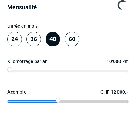
Mensualité
Durée en mois
24
36
48
60
Kilométrage par an
10'000 km
Acompte
CHF 12 000.–
La voiture de vos souhaits en leasing