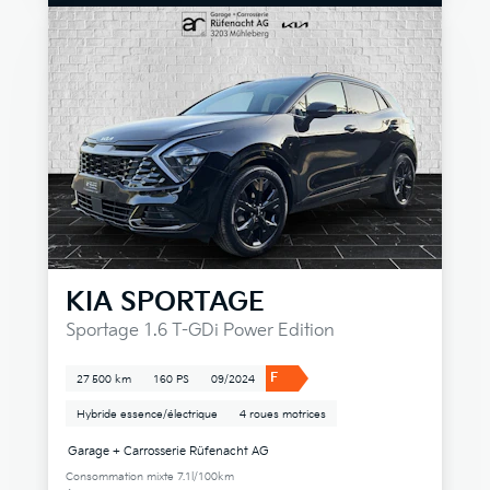
KIA
SPORTAGE
Sportage 1.6 T-GDi Power Edition
F
27 500 km
160 PS
09/2024
Hybride essence/électrique
4 roues motrices
Garage + Carrosserie Rüfenacht AG
Consommation mixte 7.1l/100km