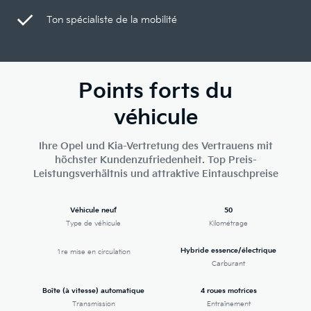
Ton spécialiste de la mobilité
Points forts du
véhicule
Ihre Opel und Kia-Vertretung des Vertrauens mit
höchster Kundenzufriedenheit. Top Preis-
Leistungsverhältnis und attraktive Eintauschpreise
Véhicule neuf
50
Type de véhicule
Kilométrage
Hybride essence/électrique
1re mise en circulation
Carburant
Boîte (à vitesse) automatique
4 roues motrices
Transmission
Entraînement