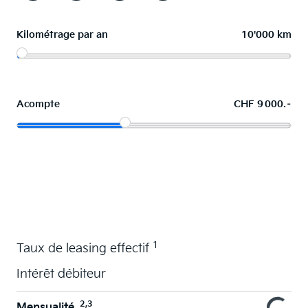
Kilométrage par an
10'000 km
Acompte
CHF 9 000.–
La voiture de vos souhaits en leasing
1
Taux de leasing effectif
Intérêt débiteur
2,3
Mensualité