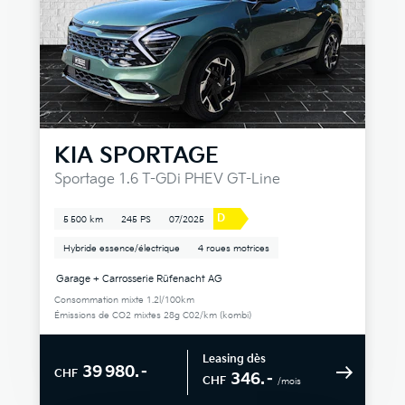
KIA
SPORTAGE
Sportage 1.6 T-GDi PHEV GT-Line
D
5 500 km
245 PS
07/2025
Hybride essence/électrique
4 roues motrices
Garage + Carrosserie Rüfenacht AG
Consommation mixte 1.2l/100km
Émissions de CO2 mixtes 28g C02/km (kombi)
Leasing dès
39 980.–
CHF
346.–
CHF
/mois