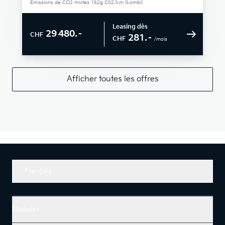
Émissions de CO2 mixtes 162g C02/km (kombi)
Leasing dès
29 480.–
CHF
281.–
CHF
/mois
Afficher toutes les offres
Français
Modeles