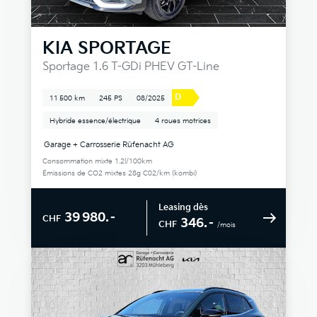
KIA
SPORTAGE
Sportage 1.6 T-GDi PHEV GT-Line
D
11 500 km
245 PS
08/2025
Hybride essence/électrique
4 roues motrices
Garage + Carrosserie Rüfenacht AG
Consommation mixte 1.2l/100km
Émissions de CO2 mixtes 28g C02/km (kombi)
Leasing dès
39 980.–
CHF
346.–
CHF
/mois