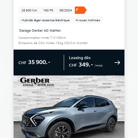
F
25 500 km
160 PS
08/2024
Hybride léger essence/électrique
4 roues motrices
Garage Gerber AG Matten
Consommation mixte 7.1l/100km
Émissions de CO2 mixtes 162g C02/km (kombi)
Leasing dès
35 900.–
CHF
349.–
CHF
/mois