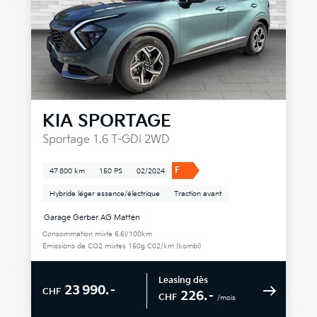
KIA
SPORTAGE
Sportage 1.6 T-GDi 2WD
F
47 800 km
150 PS
02/2024
Hybride léger essence/électrique
Traction avant
Garage Gerber AG Matten
Consommation mixte 6.6l/100km
Émissions de CO2 mixtes 150g C02/km (kombi)
Leasing dès
23 990.–
CHF
226.–
CHF
/mois