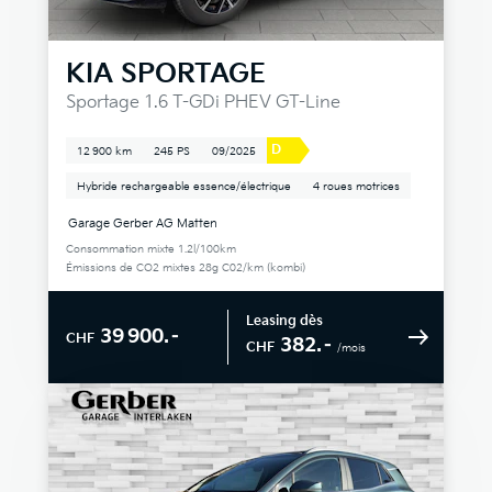
KIA
SPORTAGE
Sportage 1.6 T-GDi PHEV GT-Line
D
12 900 km
245 PS
09/2025
Hybride rechargeable essence/électrique
4 roues motrices
Garage Gerber AG Matten
Consommation mixte 1.2l/100km
Émissions de CO2 mixtes 28g C02/km (kombi)
Leasing dès
39 900.–
CHF
382.–
CHF
/mois