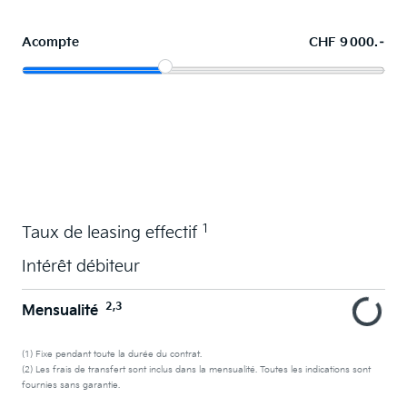
Acompte
CHF 9 000.–
La voiture de vos souhaits en leasing
1
Taux de leasing effectif
Intérêt débiteur
2,3
Mensualité
(1) Fixe pendant toute la durée du contrat.
(2) Les frais de transfert sont inclus dans la mensualité. Toutes les indications sont
fournies sans garantie.