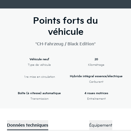
Points forts du
véhicule
*CH-Fahrzeug / Black Edition*
Véhicule neuf
20
Type de véhicule
Kilométrage
Hybride intégral essence/électrique
1re mise en circulation
Carburant
Boîte (à vitesse) automatique
4 roues motrices
Transmission
Entraînement
Données techniques
Équipement