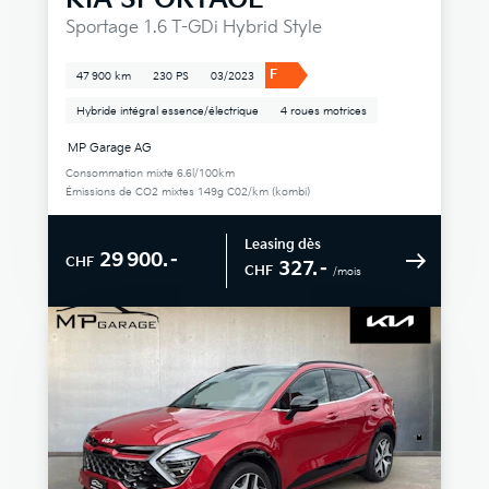
Sportage 1.6 T-GDi Hybrid Style
F
47 900 km
230 PS
03/2023
Hybride intégral essence/électrique
4 roues motrices
MP Garage AG
Consommation mixte 6.6l/100km
Émissions de CO2 mixtes 149g C02/km (kombi)
Leasing dès
29 900.–
CHF
327.–
CHF
/mois