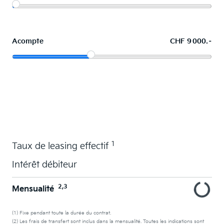
Acompte
CHF 9 000.–
La voiture de vos souhaits en leasing
1
Taux de leasing effectif
Intérêt débiteur
2,3
Mensualité
(1) Fixe pendant toute la durée du contrat.
(2) Les frais de transfert sont inclus dans la mensualité. Toutes les indications sont