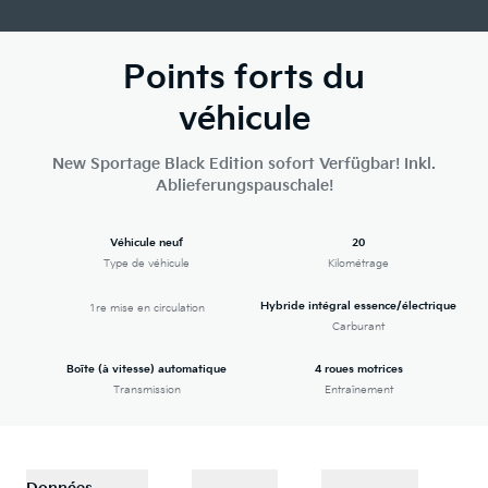
Points forts du
véhicule
New Sportage Black Edition sofort Verfügbar! Inkl.
Ablieferungspauschale!
Véhicule neuf
20
Type de véhicule
Kilométrage
Hybride intégral essence/électrique
1re mise en circulation
Carburant
Boîte (à vitesse) automatique
4 roues motrices
Transmission
Entraînement