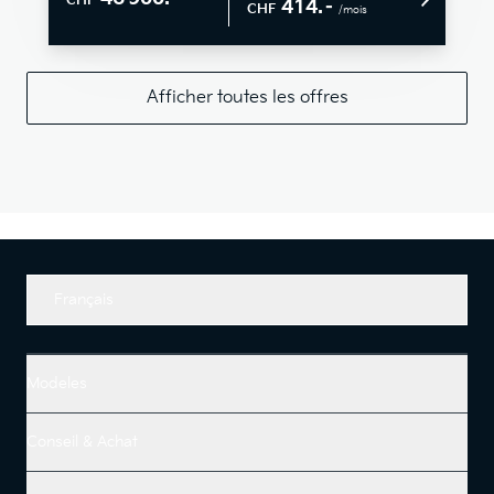
CHF
414.–
CHF
/mois
Afficher toutes les offres
Français
Modeles
Conseil & Achat