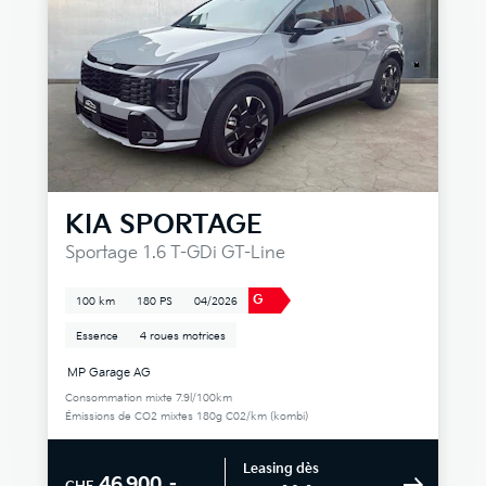
KIA
SPORTAGE
Sportage 1.6 T-GDi GT-Line
G
100 km
180 PS
04/2026
Essence
4 roues motrices
MP Garage AG
Consommation mixte 7.9l/100km
Émissions de CO2 mixtes 180g C02/km (kombi)
Leasing dès
46 900.–