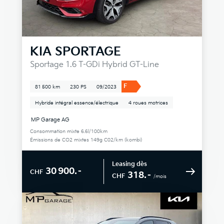
KIA
SPORTAGE
Sportage 1.6 T-GDi Hybrid GT-Line
F
81 500 km
230 PS
09/2023
Hybride intégral essence/électrique
4 roues motrices
MP Garage AG
Consommation mixte 6.6l/100km
Émissions de CO2 mixtes 149g C02/km (kombi)
Leasing dès
30 900.–
CHF
318.–
CHF
/mois