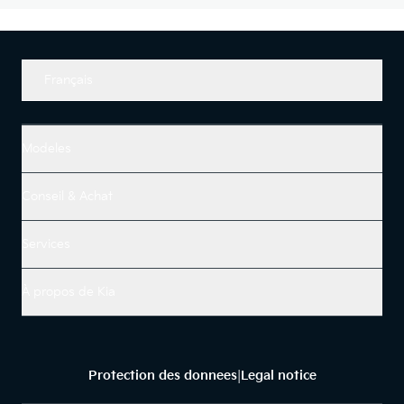
Français
Modeles
Conseil & Achat
Services
À propos de Kia
Protection des donnees
Legal notice
|