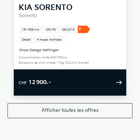
KIA
SORENTO
Sorento
F
191 906 km
200 PS
09/2015
Diesel
4 roues motrices
Gross Garage Wettingen
Consommation mixte 6.6l/100km
Émissions de CO2 mixtes 174g C02/km (kombi)
12 900.–
CHF
Afficher toutes les offres