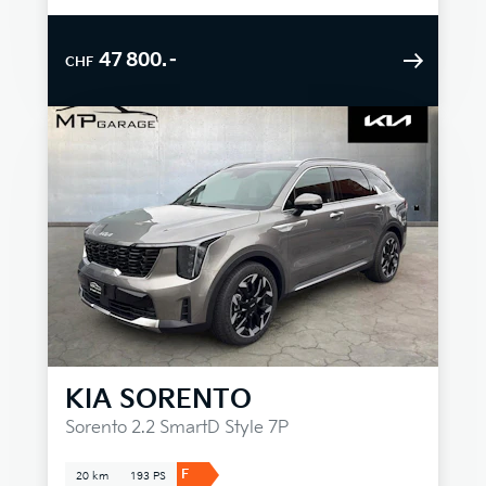
47 800.–
CHF
KIA
SORENTO
Sorento 2.2 SmartD Style 7P
F
20 km
193 PS