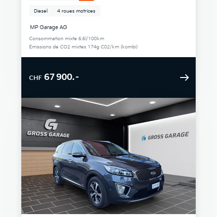
Diesel
4 roues motrices
MP Garage AG
Consommation mixte 6.6l/100km
Émissions de CO2 mixtes 174g C02/km (kombi)
67 900.–
CHF