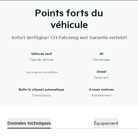
Points forts du
véhicule
Sofort Verfügbar! CH-Fahrzeug wot Garantie verhebt!
Véhicule neuf
20
Type de véhicule
Kilométrage
Diesel
1re mise en circulation
Carburant
Boîte (à vitesse) automatique
4 roues motrices
Transmission
Entraînement
Données techniques
Équipement