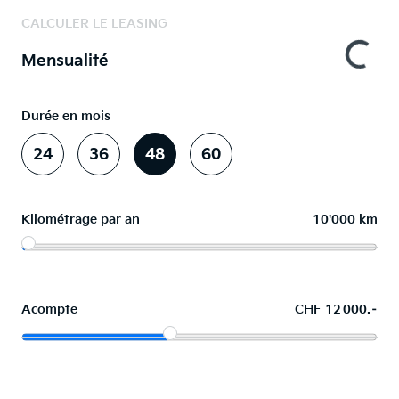
CALCULER LE LEASING
Mensualité
Durée en mois
24
36
48
60
Kilométrage par an
10'000 km
Acompte
CHF 12 000.–