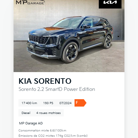
KIA
SORENTO
Sorento 2.2 SmartD Power Edition
F
17 400 km
193 PS
07/2024
Diesel
4 roues motrices
MP Garage AG
Consommation mixte 6.6l/100km
Émissions de CO2 mixtes 174g C02/km (kombi)