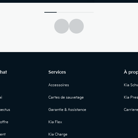
chat
Services
À prop
Accessoires
Kia Sch
i
Cartes de sauvetage
Kia Pre
ectus
Garantie & Assistance
Carrier
offre
Kia Flex
ent
Kia Charge