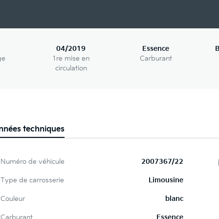
04/2019
Essence
B
ge
1re mise en
Carburant
circulation
nnées techniques
Numéro de véhicule
2007367/22
Type de carrosserie
Limousine
Couleur
blanc
Carburant
Essence