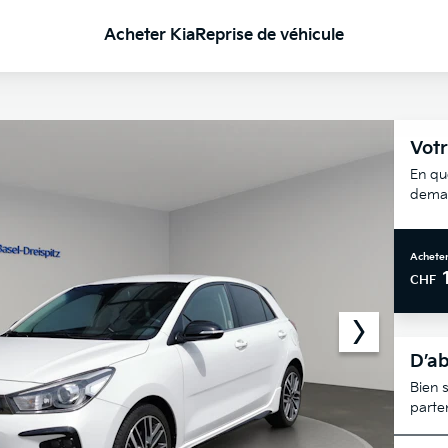
Acheter Kia
Reprise de véhicule
Votr
En qu
deman
Acheter
CHF
D’ab
Bien s
parte