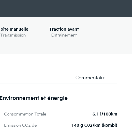
oîte manuelle
Traction avant
Transmission
Entraînement
Commentaire
Environnement et énergie
Consommation Totale
6.1 l/100km
Emission CO2 de
140 g C02/km (kombi)
LE