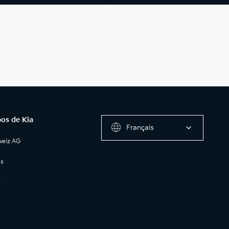
os de Kia
Français
weiz AG
ss
e