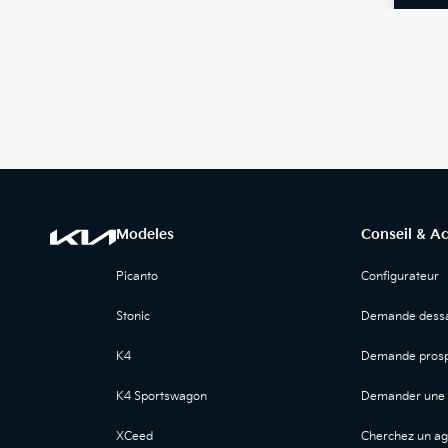
Modeles
Conseil & A
Picanto
Configurateur
Stonic
Demande dessa
K4
Demande prosp
K4 Sportswagon
Demander une 
XCeed
Cherchez un ag