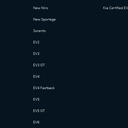
New Niro
Kia Certified EV
New Sportage
Sorento
EV2
EV3
EV3 GT
EV4
EV4 Fastback
EV5
EV5 GT
EV6