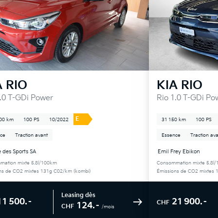
A
RIO
KIA
RIO
1.0 T-GDi Power
Rio 1.0 T-GDi Po
E
00 km
100 PS
10/2022
31 150 km
100 PS
ce
Traction avant
Essence
Traction av
 des Sports SA
Emil Frey Ebikon
ation mixte 5.8l/100km
Consommation mixte 5.8l
ns de CO2 mixtes 131g C02/km (kombi)
Émissions de CO2 mixtes 
Leasing dès
11 500.–
21 900.–
CHF
124.–
CHF
/mois