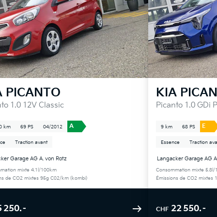
A
PICANTO
KIA
PICA
to 1.0 12V Classic
Picanto 1.0 GDi 
A
E
0 km
69 PS
04/2012
9 km
68 PS
ce
Traction avant
Essence
Traction av
ker Garage AG A. von Rotz
Langacker Garage AG A.
ation mixte 4.1l/100km
Consommation mixte 5.8l
ns de CO2 mixtes 95g C02/km (kombi)
Émissions de CO2 mixtes 
5 250.–
22 550.–
CHF