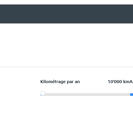
Kilométrage par an
10'000 km
A