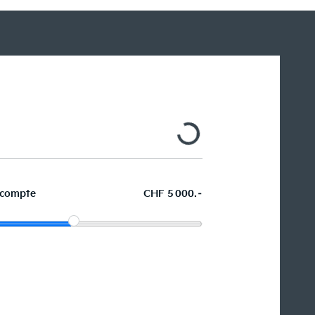
compte
CHF 5 000.–
La voiture de vos souhaits en
leasing