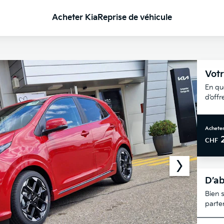
Acheter Kia
Reprise de véhicule
Votr
En qu
d’off
Acheter
CHF
D’ab
Bien s
parte