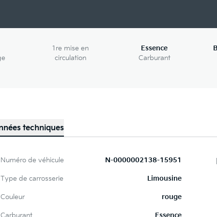
1re mise en
Essence
B
ge
circulation
Carburant
nnées techniques
Numéro de véhicule
N-0000002138-15951
Type de carrosserie
Limousine
Couleur
rouge
Carburant
Essence