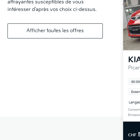
attrayantes susceptibles de vous
intéresser d’après vos choix ci-dessus.
Afficher toutes les offres
KI
Pican
85 00
Essen
Langac
Consomm
Émissio
CHF