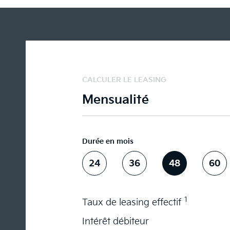
CALCULER LE LEASING
Mensualité
Durée en mois
24
36
48
60
1
Taux de leasing effectif
Intérêt débiteur