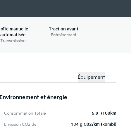
oîte manuelle
Traction avant
automatisée
Entraînement
Transmission
Équipement
Environnement et énergie
To
Consommation Totale
5.9 l/100km
Pe
Emission CO2 de
134 g C02/km (kombi)