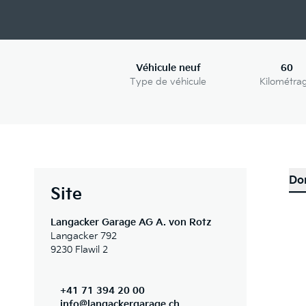
Véhicule neuf
60
Type de véhicule
Kilométra
Do
Site
Langacker Garage AG A. von Rotz
Langacker 792
9230 Flawil 2
+41 71 394 20 00
info@langackergarage.ch