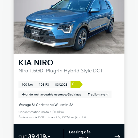
KIA
NIRO
Niro 1.6GDi Plug-in Hybrid Style DCT
C
100 km
105 PS
03/2026
Hybride rechargeable essence/électrique
Traction avant
Garage St-Christophe Willemin SA
Consommation mixte 1l/100km
Émissions de CO2 mixtes 23g C02/km (kombi)
Leasing dès
39 419.–
CHF