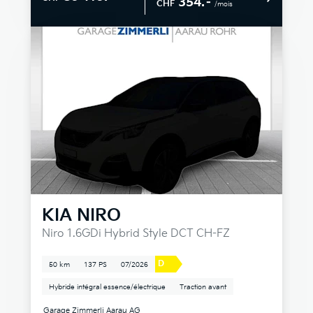
354.–
CHF
/mois
KIA
NIRO
Niro 1.6GDi Hybrid Style DCT CH-FZ
D
50 km
137 PS
07/2026
Hybride intégral essence/électrique
Traction avant
Garage Zimmerli Aarau AG