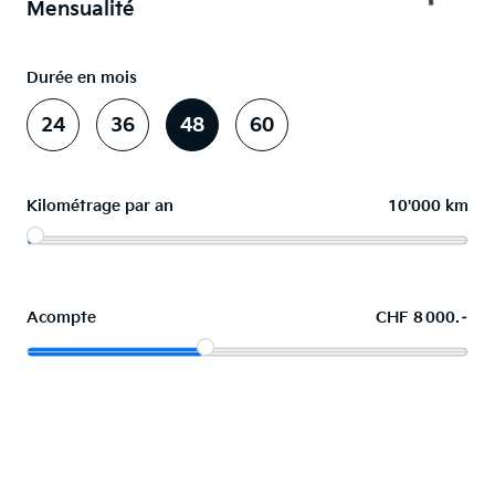
Mensualité
Durée en mois
24
36
48
60
Kilométrage par an
10'000 km
Acompte
CHF 8 000.–
La voiture de vos souhaits en leasing