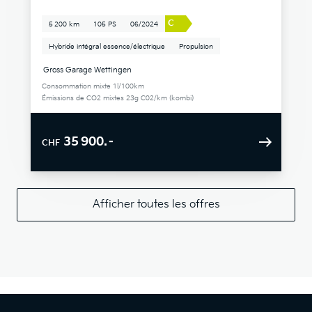
C
5 200 km
105 PS
06/2024
Hybride intégral essence/électrique
Propulsion
Gross Garage Wettingen
Consommation mixte 1l/100km
Émissions de CO2 mixtes 23g C02/km (kombi)
35 900.–
CHF
Afficher toutes les offres