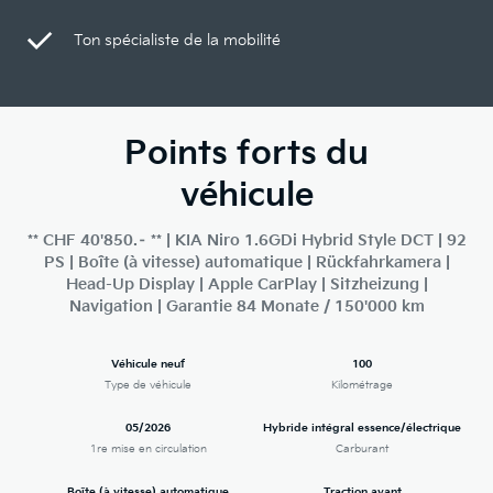
Ton spécialiste de la mobilité
Points forts du
véhicule
** CHF 40'850.– ** | KIA Niro 1.6GDi Hybrid Style DCT | 92
PS | Boîte (à vitesse) automatique | Rückfahrkamera |
Head-Up Display | Apple CarPlay | Sitzheizung |
Navigation | Garantie 84 Monate / 150'000 km
Véhicule neuf
100
Type de véhicule
Kilométrage
05/2026
Hybride intégral essence/électrique
1re mise en circulation
Carburant
Boîte (à vitesse) automatique
Traction avant