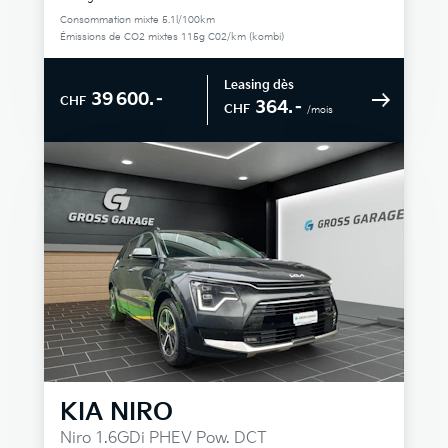
Consommation mixte 5.1l/100km
Émissions de CO2 mixtes 115g C02/km (kombi)
Leasing dès
39 600.–
CHF
364.–
CHF
/mois
KIA
NIRO
Niro 1.6GDi PHEV Pow. DCT