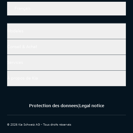
Français
Modeles
Conseil & Achat
Services
À propos de Kia
Protection des donnees
Legal notice
|
© 2026 Kia Schweiz AG - Tous droits réservés