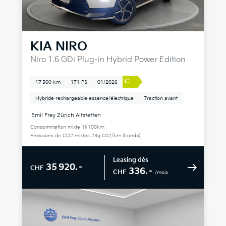
KIA
NIRO
Niro 1.6 GDi Plug-in Hybrid Power Edition
C
17 500 km
171 PS
01/2026
Hybride rechargeable essence/électrique
Traction avant
Emil Frey Zürich Altstetten
Consommation mixte 1l/100km
Émissions de CO2 mixtes 23g C02/km (kombi)
Leasing dès
35 920.–
CHF
336.–
CHF
/mois