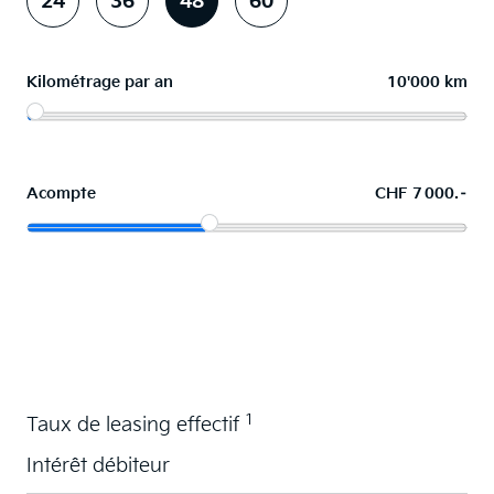
24
36
48
60
Kilométrage par an
10'000 km
Acompte
CHF 7 000.–
La voiture de vos souhaits en leasing
1
Taux de leasing effectif
Intérêt débiteur