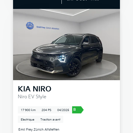
KIA
NIRO
Niro EV Style
B
17 900 km
204 PS
04/2025
Electrique
Traction avant
Emil Frey Zürich Altstetten