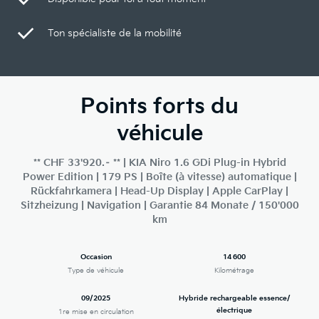
Ton spécialiste de la mobilité
Points forts du
véhicule
** CHF 33'920.– ** | KIA Niro 1.6 GDi Plug-in Hybrid
Power Edition | 179 PS | Boîte (à vitesse) automatique |
Rückfahrkamera | Head-Up Display | Apple CarPlay |
Sitzheizung | Navigation | Garantie 84 Monate / 150'000
km
Occasion
14 600
Type de véhicule
Kilométrage
09/2025
Hybride rechargeable essence/
électrique
1re mise en circulation