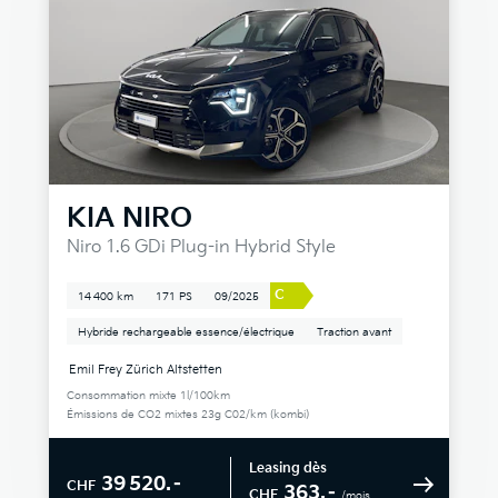
KIA
NIRO
Niro 1.6 GDi Plug-in Hybrid Style
C
14 400 km
171 PS
09/2025
Hybride rechargeable essence/électrique
Traction avant
Emil Frey Zürich Altstetten
Consommation mixte 1l/100km
Émissions de CO2 mixtes 23g C02/km (kombi)
Leasing dès
39 520.–
CHF
363.–
CHF
/mois