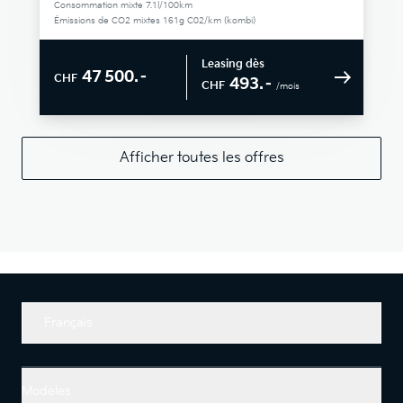
Consommation mixte 7.1l/100km
Émissions de CO2 mixtes 161g C02/km (kombi)
Leasing dès
47 500.–
CHF
493.–
CHF
/mois
Afficher toutes les offres
Français
Modeles