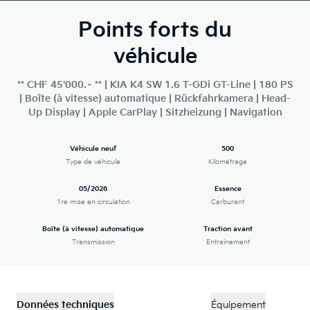
Points forts du
véhicule
** CHF 45'000.– ** | KIA K4 SW 1.6 T-GDi GT-Line | 180 PS
| Boîte (à vitesse) automatique | Rückfahrkamera | Head-
Up Display | Apple CarPlay | Sitzheizung | Navigation
Véhicule neuf
500
Type de véhicule
Kilométrage
05/2026
Essence
1re mise en circulation
Carburant
Boîte (à vitesse) automatique
Traction avant
Transmission
Entraînement
Données techniques
Équipement