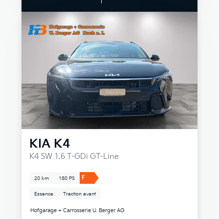
KIA
K4
K4 SW 1.6 T-GDi GT-Line
F
20 km
180 PS
Essence
Traction avant
Hofgarage + Carrosserie U. Berger AG