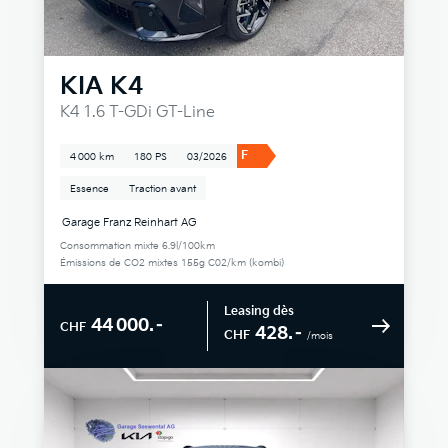
KIA
K4
K4 1.6 T-GDi GT-Line
F
4 000 km
180 PS
03/2026
Essence
Traction avant
Garage Franz Reinhart AG
Consommation mixte 6.9l/100km
Émissions de CO2 mixtes 155g C02/km (kombi)
Leasing dès
44 000.–
CHF
428.–
CHF
/mois