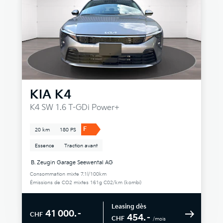
KIA
K4
K4 SW 1.6 T-GDi Power+
F
20 km
180 PS
Essence
Traction avant
B. Zeugin Garage Seewental AG
Consommation mixte 7.1l/100km
Émissions de CO2 mixtes 161g C02/km (kombi)
Leasing dès
41 000.–
CHF
454.–
CHF
/mois