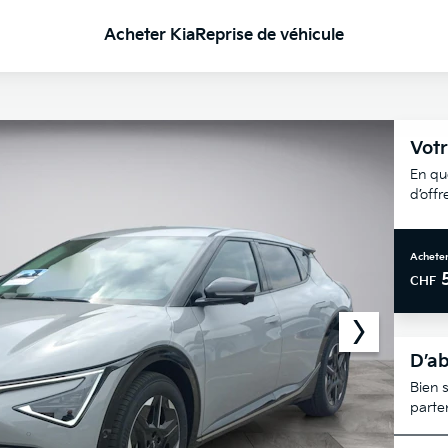
Acheter Kia
Reprise de véhicule
Votr
En qu
d’off
Acheter
CHF
D’ab
Bien s
parte