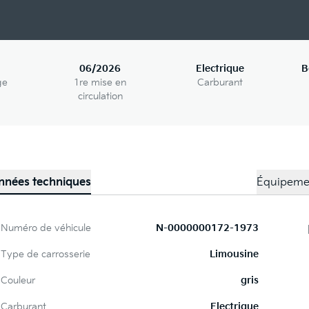
06/2026
Electrique
B
ge
1re mise en
Carburant
circulation
nnées techniques
Équipeme
Numéro de véhicule
N-0000000172-1973
Type de carrosserie
Limousine
Couleur
gris
Carburant
Electrique