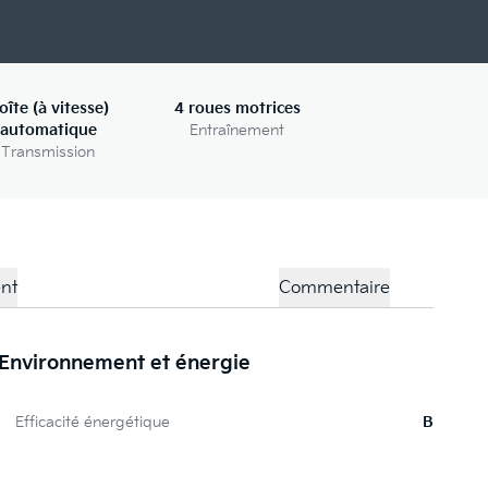
oîte (à vitesse)
4 roues motrices
automatique
Entraînement
Transmission
nt
Commentaire
Environnement et énergie
La
Efficacité énergétique
B
Pa