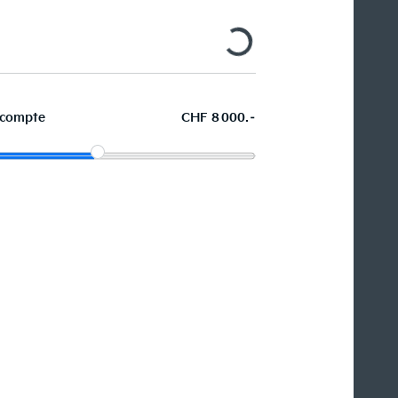
compte
CHF 8 000.–
La voiture de vos souhaits en
leasing