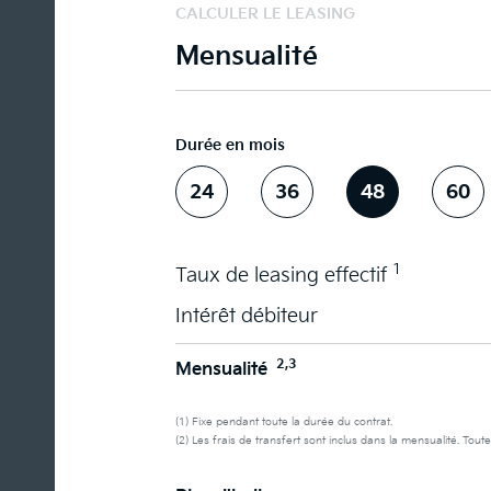
CALCULER LE LEASING
Mensualité
Durée en mois
24
36
48
60
1
Taux de leasing effectif
Intérêt débiteur
2,3
Mensualité
(1) Fixe pendant toute la durée du contrat.
(2) Les frais de transfert sont inclus dans la mensualité. Toute