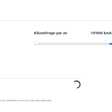
Kilométrage par an
10'000 km
A
s les indications sont fournies sans garantie.