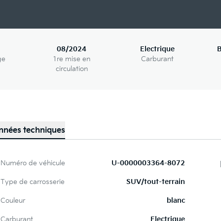
08/2024
Electrique
B
ge
1re mise en
Carburant
circulation
nnées techniques
Numéro de véhicule
U-0000003364-8072
Type de carrosserie
SUV/tout-terrain
Couleur
blanc
Carburant
Electrique