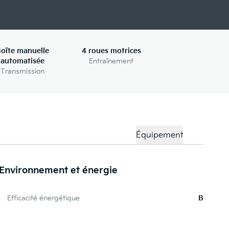
oîte manuelle
4 roues motrices
automatisée
Entraînement
Transmission
Équipement
Environnement et énergie
To
Efficacité énergétique
B
C
Pe