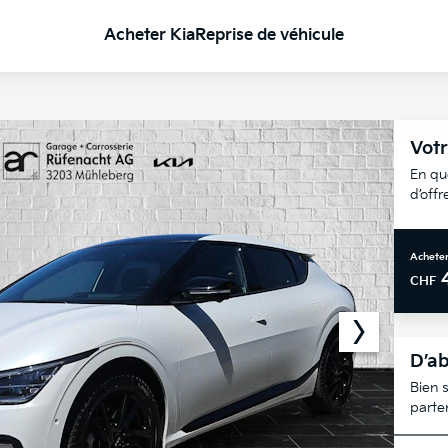
Acheter Kia
Reprise de véhicule
Votr
En qu
d’off
Acheter
CHF
D’ab
Bien s
parte