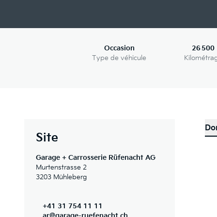
Occasion
26 500
Type de véhicule
Kilométra
Do
Site
Garage + Carrosserie Rüfenacht AG
Murtenstrasse 2
3203 Mühleberg
+41 31 754 11 11
ar@garage-ruefenacht.ch