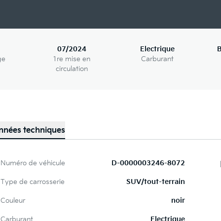
07/2024
Electrique
B
ge
1re mise en
Carburant
circulation
nnées techniques
Numéro de véhicule
D-0000003246-8072
Type de carrosserie
SUV/tout-terrain
Couleur
noir
Carburant
Electrique