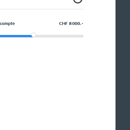
compte
CHF 8 000.–
La voiture de vos souhaits en
leasing