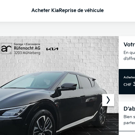
Acheter Kia
Reprise de véhicule
Votr
En qu
d’off
Acheter
CHF
D’ab
Bien s
parte