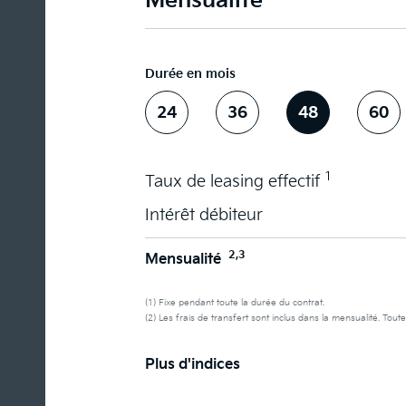
Mensualité
Durée en mois
24
36
48
60
1
Taux de leasing effectif
Intérêt débiteur
2,3
Mensualité
(1) Fixe pendant toute la durée du contrat.
(2) Les frais de transfert sont inclus dans la mensualité. Toute
Plus d'indices