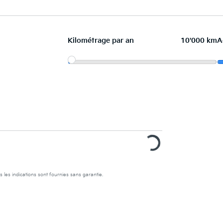
Kilométrage par an
10'000 km
A
s les indications sont fournies sans garantie.