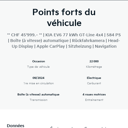
Points forts du
véhicule
** CHF 45'999.– ** | KIA EV6 77 kWh GT-Line 4x4 | 584 PS
| Boîte (à vitesse) automatique | Rückfahrkamera | Head-
Up Display | Apple CarPlay | Sitzheizung | Navigation
Occasion
22 000
Type de véhicule
Kilométrage
09/2024
Electrique
1re mise en circulation
Carburant
Boîte (à vitesse) automatique
4 roues motrices
Transmission
Entraînement
Données