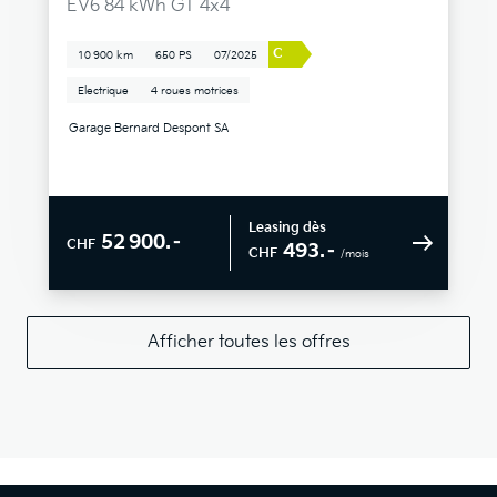
EV6 84 kWh GT 4x4
C
10 900 km
650 PS
07/2025
Electrique
4 roues motrices
Garage Bernard Despont SA
Leasing dès
52 900.–
CHF
493.–
CHF
/mois
Afficher toutes les offres