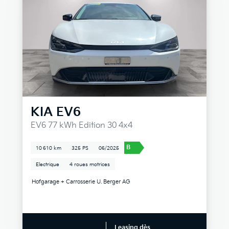
KIA
EV6
EV6 77 kWh Edition 30 4x4
B
10 610 km
325 PS
06/2025
Electrique
4 roues motrices
Hofgarage + Carrosserie U. Berger AG
Leasing dès