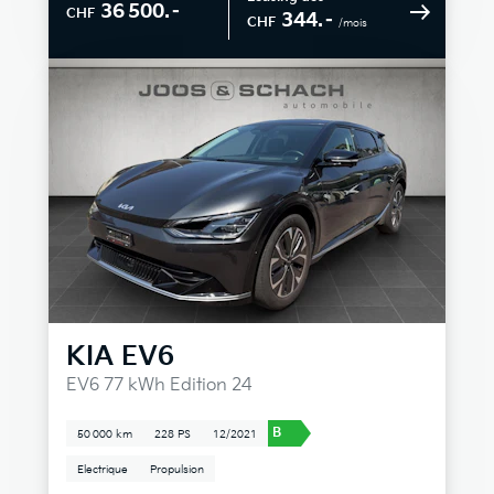
36 500.–
CHF
344.–
CHF
/mois
KIA
EV6
EV6 77 kWh Edition 24
B
50 000 km
228 PS
12/2021
Electrique
Propulsion