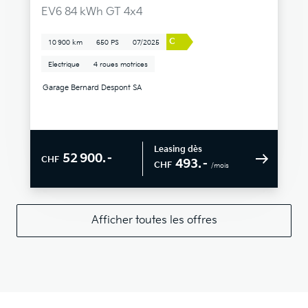
EV6 84 kWh GT 4x4
C
10 900 km
650 PS
07/2025
Electrique
4 roues motrices
Garage Bernard Despont SA
Leasing dès
52 900.–
CHF
493.–
CHF
/mois
Afficher toutes les offres