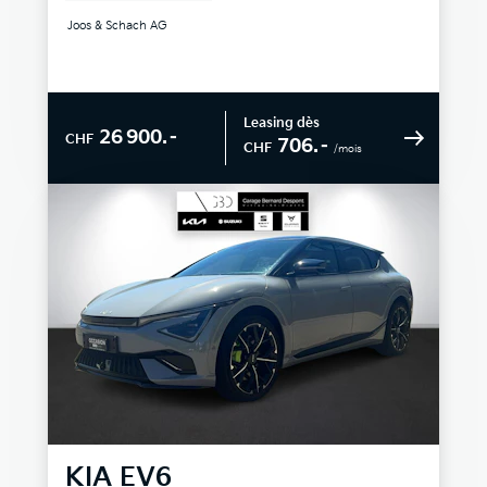
Joos & Schach AG
Leasing dès
26 900.–
CHF
706.–
CHF
/mois
KIA
EV6