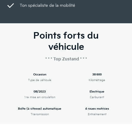
Ton spécialiste de la mobilité
Points forts du
véhicule
* * * Top Zustand * * *
Occasion
38 600
Type de véhicule
Kilométrage
08/2023
Electrique
1re mise en circulation
Carburant
Boîte (à vitesse) automatique
4 roues motrices
Transmission
Entraînement