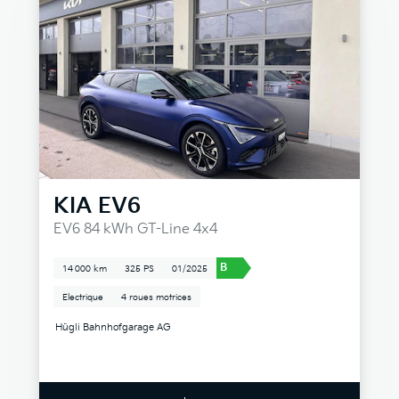
KIA
EV6
EV6 84 kWh GT-Line 4x4
B
14 000 km
325 PS
01/2025
Electrique
4 roues motrices
Hügli Bahnhofgarage AG