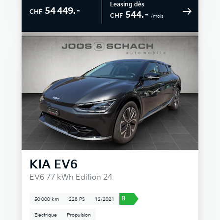
Leasing dès
54 449.–
CHF
544.–
CHF
/mois
KIA
EV6
EV6 77 kWh Edition 24
B
50 000 km
228 PS
12/2021
Electrique
Propulsion