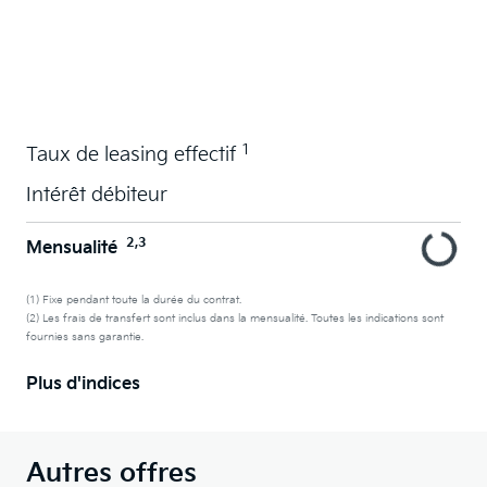
La voiture de vos souhaits en leasing
1
Taux de leasing effectif
Intérêt débiteur
2,3
Mensualité
(1) Fixe pendant toute la durée du contrat.
(2) Les frais de transfert sont inclus dans la mensualité. Toutes les indications sont
fournies sans garantie.
Plus d'indices
Autres offres