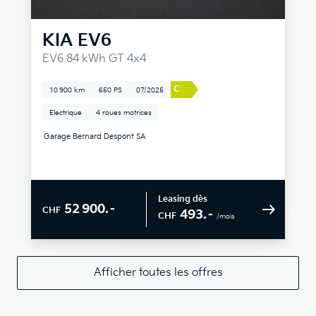
KIA
EV6
EV6 84 kWh GT 4x4
C
10 900 km
650 PS
07/2025
Electrique
4 roues motrices
Garage Bernard Despont SA
Leasing dès
52 900.–
CHF
493.–
CHF
/mois
Afficher toutes les offres