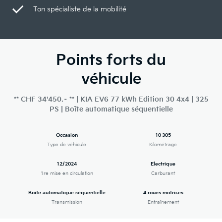
Ton spécialiste de la mobilité
Points forts du
véhicule
** CHF 34'450.– ** | KIA EV6 77 kWh Edition 30 4x4 | 325
PS | Boîte automatique séquentielle
Occasion
10 305
Type de véhicule
Kilométrage
12/2024
Electrique
1re mise en circulation
Carburant
Boîte automatique séquentielle
4 roues motrices
Transmission
Entraînement