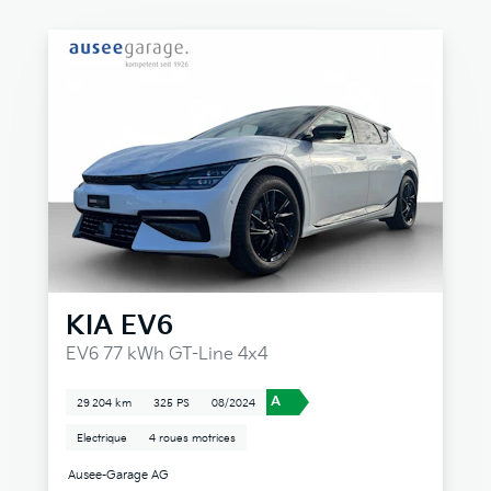
KIA
EV6
EV6 77 kWh GT-Line 4x4
A
29 204 km
325 PS
08/2024
Electrique
4 roues motrices
Ausee-Garage AG