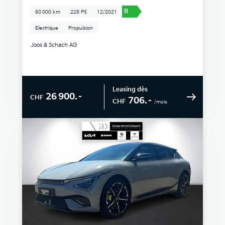
B
50 000 km
228 PS
12/2021
Electrique
Propulsion
Joos & Schach AG
Leasing dès
26 900.–
CHF
706.–
CHF
/mois