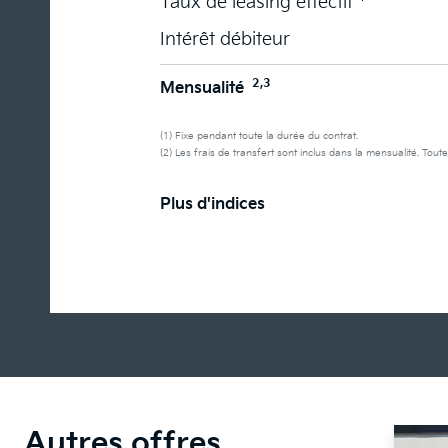
Taux de leasing effectif
Intérêt débiteur
2,3
Mensualité
(1) Fixe pendant toute la durée du contrat.
(2) Les frais de transfert sont inclus dans la mensualité. Toute
Plus d'indices
Autres offres