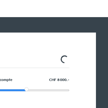
D
compte
CHF 8 000.–