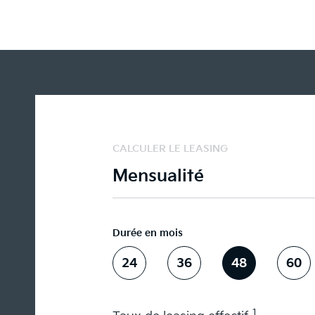
CALCULER LE LEASING
Mensualité
Durée en mois
24
36
48
60
1