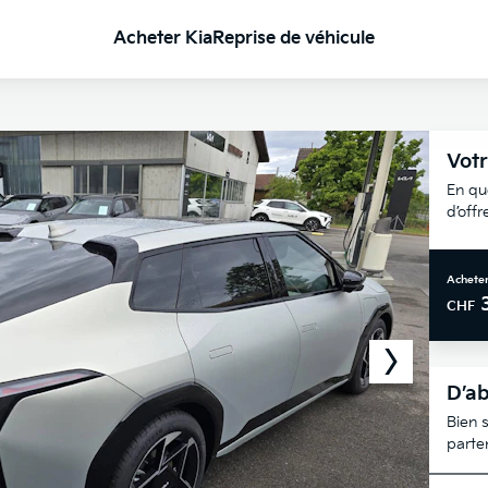
Acheter Kia
Reprise de véhicule
Votr
En qu
d’off
Acheter
CHF
D’ab
Bien s
parte