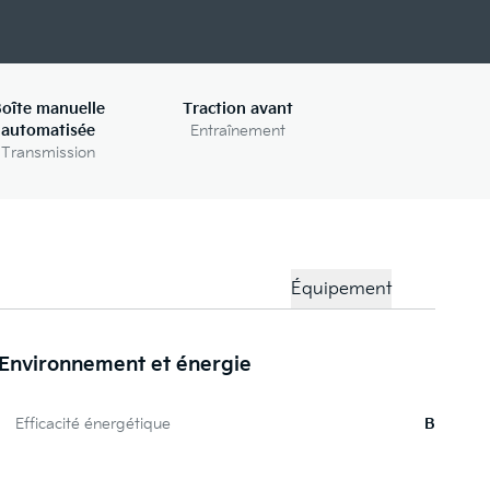
oîte manuelle
Traction avant
automatisée
Entraînement
Transmission
Équipement
Environnement et énergie
P
Efficacité énergétique
B
To
Ve