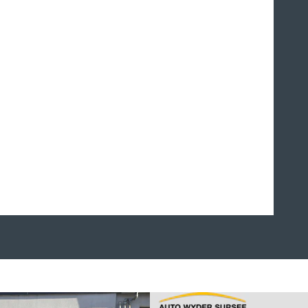
La voiture de vos souhaits en
leasing