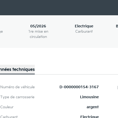
05/2026
Electrique
B
ge
1re mise en
Carburant
circulation
nnées techniques
Numéro de véhicule
D-0000000154-3167
Type de carrosserie
Limousine
Couleur
argent
Carburant
Electrique