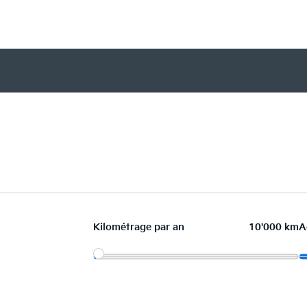
Kilométrage par an
10'000 km
A