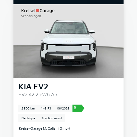
KIA
EV2
EV2 42.2 kWh Air
B
2 500 km
145 PS
06/2026
Electrique
Traction avant
Kreisel-Garage M. Calistri GmbH