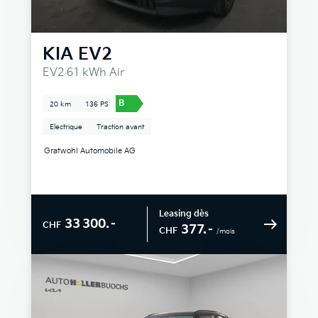
KIA
EV2
EV2 61 kWh Air
B
20 km
136 PS
Electrique
Traction avant
Gratwohl Automobile AG
Leasing dès
33 300.–
CHF
377.–
CHF
/mois