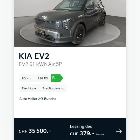
KIA
EV2
EV2 61 kWh Air 5P
B
50 km
136 PS
Electrique
Traction avant
Auto Heller AG Buochs
Leasing dès
35 500.–
CHF
379.–
CHF
/mois