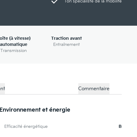
Ton spécialiste de la mobilité
oîte (à vitesse)
Traction avant
automatique
Entraînement
Transmission
nt
Commentaire
Environnement et énergie
L
Efficacité énergétique
B
O