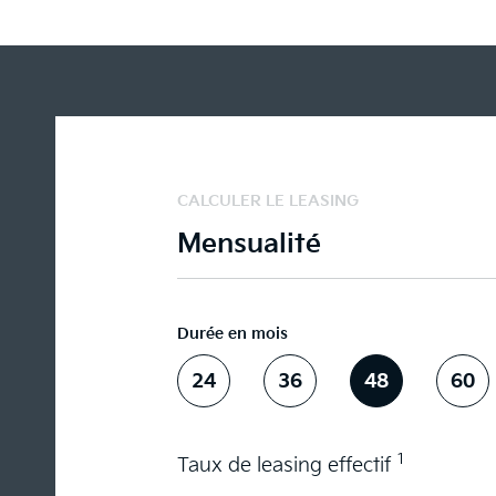
CALCULER LE LEASING
Mensualité
Durée en mois
24
36
48
60
1
Taux de leasing effectif