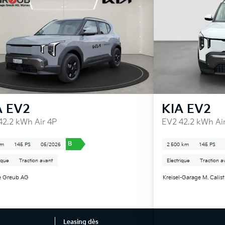
A
EV2
KIA
EV2
42.2 kWh Air 4P
EV2 42.2 kWh Ai
B
km
145 PS
05/2026
2 500 km
145 PS
ique
Traction avant
Electrique
Traction a
e Greub AG
Kreisel-Garage M. Calis
Leasing dès