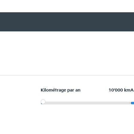
Kilométrage par an
10'000 km
A