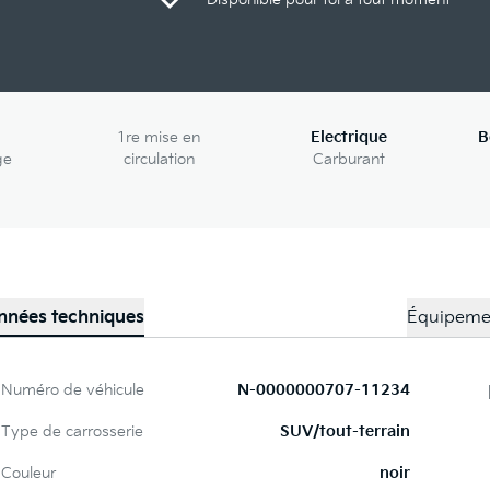
1re mise en
Electrique
B
ge
circulation
Carburant
nnées techniques
Équipeme
Numéro de véhicule
N-0000000707-11234
Type de carrosserie
SUV/tout-terrain
Couleur
noir