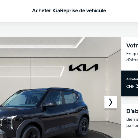
Acheter Kia
Reprise de véhicule
Votr
En qu
d’off
Acheter
CHF
D’ab
Bien s
parte