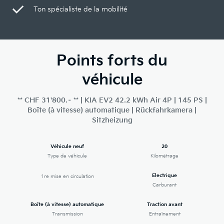
Ton spécialiste de la mobilité
Points forts du
véhicule
** CHF 31'800.– ** | KIA EV2 42.2 kWh Air 4P | 145 PS |
Boîte (à vitesse) automatique | Rückfahrkamera |
Sitzheizung
Véhicule neuf
20
Type de véhicule
Kilométrage
Electrique
1re mise en circulation
Carburant
Boîte (à vitesse) automatique
Traction avant
Transmission
Entraînement