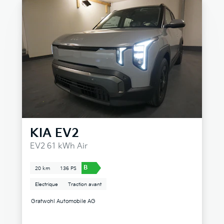
KIA
EV2
EV2 61 kWh Air
B
20 km
136 PS
Electrique
Traction avant
Gratwohl Automobile AG