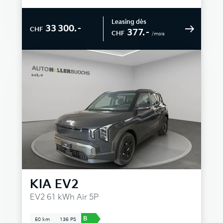
Leasing dès
33 300.–
CHF
377.–
CHF
/mois
KIA
EV2
EV2 61 kWh Air 5P
B
50 km
136 PS