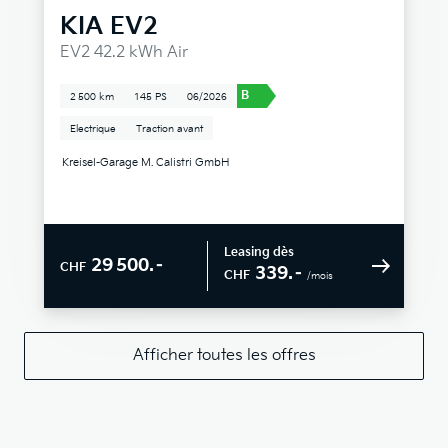
KIA
EV2
EV2 42.2 kWh Air
B
2 500 km
145 PS
06/2026
Electrique
Traction avant
Kreisel-Garage M. Calistri GmbH
Leasing dès
29 500.–
CHF
339.–
CHF
/mois
Afficher toutes les offres