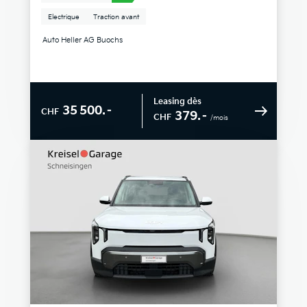
Electrique
Traction avant
Auto Heller AG Buochs
Leasing dès
35 500.–
CHF
379.–
CHF
/mois