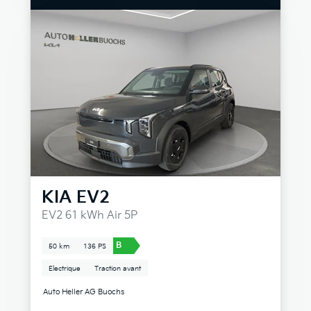
KIA
EV2
EV2 61 kWh Air 5P
B
50 km
136 PS
Electrique
Traction avant
Auto Heller AG Buochs