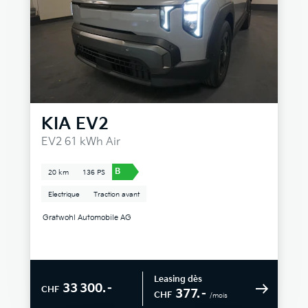
KIA
EV2
EV2 61 kWh Air
B
20 km
136 PS
Electrique
Traction avant
Gratwohl Automobile AG
Leasing dès
33 300.–
CHF
377.–
CHF
/mois