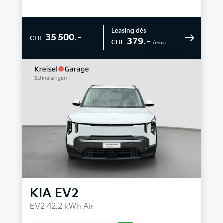
Leasing dès
35 500.–
CHF
379.–
CHF
/mois
KIA
EV2
EV2 42.2 kWh Air