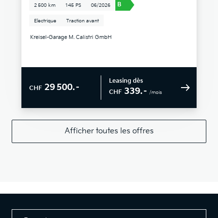
B
2 500 km
145 PS
06/2026
Electrique
Traction avant
Kreisel-Garage M. Calistri GmbH
Leasing dès
29 500.–
CHF
339.–
CHF
/mois
Afficher toutes les offres