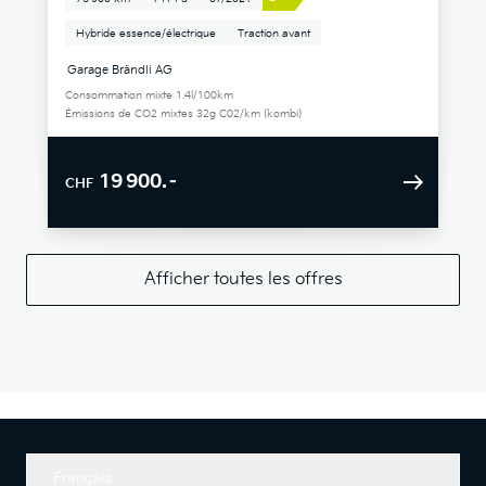
Hybride essence/électrique
Traction avant
Garage Brändli AG
Consommation mixte 1.4l/100km
Émissions de CO2 mixtes 32g C02/km (kombi)
19 900.–
CHF
Afficher toutes les offres
Français