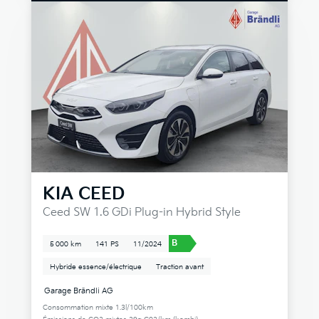
KIA
CEED
Ceed SW 1.6 GDi Plug-in Hybrid Style
B
5 000 km
141 PS
11/2024
Hybride essence/électrique
Traction avant
Garage Brändli AG
Consommation mixte 1.3l/100km