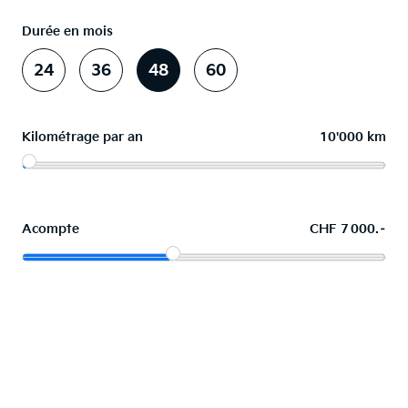
Durée en mois
24
36
48
60
Kilométrage par an
10'000 km
Acompte
CHF 7 000.–
La voiture de vos souhaits en leasing