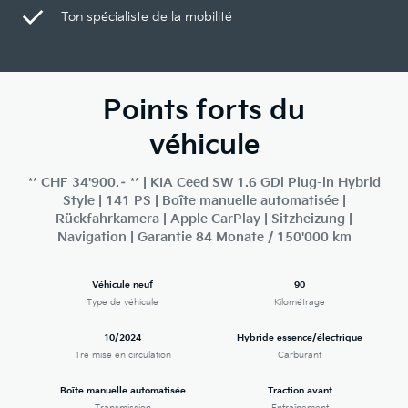
Ton spécialiste de la mobilité
Points forts du
véhicule
** CHF 34'900.– ** | KIA Ceed SW 1.6 GDi Plug-in Hybrid
Style | 141 PS | Boîte manuelle automatisée |
Rückfahrkamera | Apple CarPlay | Sitzheizung |
Navigation | Garantie 84 Monate / 150'000 km
Véhicule neuf
90
Type de véhicule
Kilométrage
10/2024
Hybride essence/électrique
1re mise en circulation
Carburant
Boîte manuelle automatisée
Traction avant