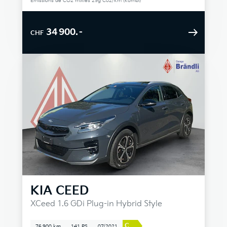
Émissions de CO2 mixtes 29g C02/km (kombi)
34 900.–
CHF
KIA
CEED
XCeed 1.6 GDi Plug-in Hybrid Style
C
76 900 km
141 PS
07/2021