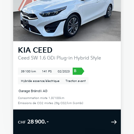
KIA
CEED
Ceed SW 1.6 GDi Plug-in Hybrid Style
B
39 100 km
141 PS
02/2023
Hybride essence/électrique
Traction avant
Garage Brändli AG
Consommation mixte 1.3l/100km
Émissions de CO2 mixtes 29g C02/km (kombi)
28 900.–
CHF