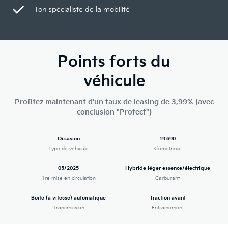
Ton spécialiste de la mobilité
Points forts du
véhicule
Profitez maintenant d'un taux de leasing de 3,99% (avec
conclusion "Protect")
Occasion
19 690
Type de véhicule
Kilométrage
05/2025
Hybride léger essence/électrique
1re mise en circulation
Carburant
Boîte (à vitesse) automatique
Traction avant
Transmission
Entraînement