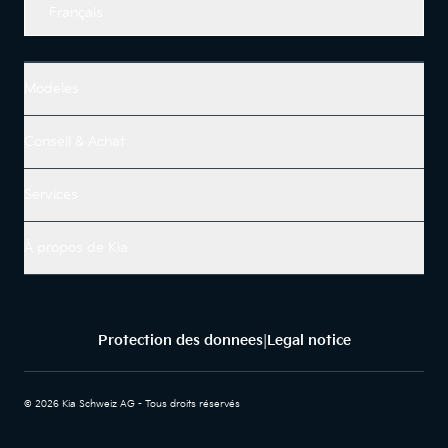
Français
Modeles
Conseil & Achat
Services
À propos de Kia
Protection des donnees
Legal notice
|
© 2026 Kia Schweiz AG - Tous droits réservés