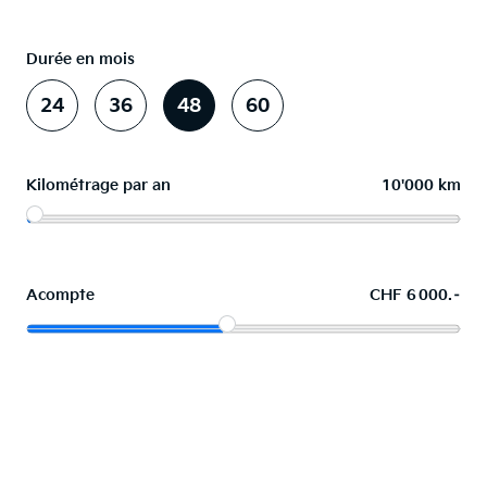
Durée en mois
24
36
48
60
Kilométrage par an
10'000 km
Acompte
CHF 6 000.–
La voiture de vos souhaits en leasing