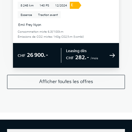
E
8 248 km
140 PS
12/2024
Essence
Traction avant
Emil Frey Nyon
Consommation mixte 6.3l/100km
Émissions de CO2 mixtes 143g C02/km (kombi)
Leasing dès
26 900.–
CHF
282.–
CHF
/mois
Afficher toutes les offres