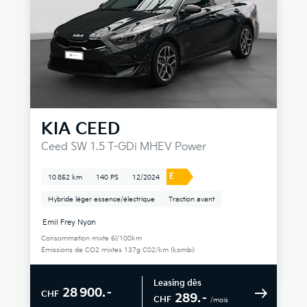
KIA
CEED
Ceed SW 1.5 T-GDi MHEV Power
E
10 852 km
140 PS
12/2024
Hybride léger essence/électrique
Traction avant
Emil Frey Nyon
Consommation mixte 6l/100km
Émissions de CO2 mixtes 137g C02/km (kombi)
Leasing dès
28 900.–
CHF
289.–
CHF
/mois