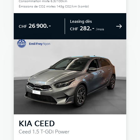
Consommation mixte 6.3l/100km
Émissions de CO2 mixtes 143g C02/km (kombi)
Leasing dès
26 900.–
CHF
282.–
CHF
/mois
KIA
CEED
Ceed 1.5 T-GDi Power