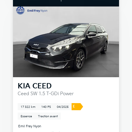
KIA
CEED
Ceed SW 1.5 T-GDi Power
E
17 322 km
140 PS
04/2025
Essence
Traction avant
Emil Frey Nyon