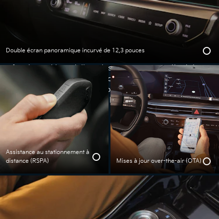
Une technologie
moderne pour
l’habitacle
Double écran panoramique incurvé de 12,3 pouces
Simplement et tout en douceur, avec de nouvelles
fonctionnalités intelligentes qui vous permettent de
vous déplacer avec une facilité inédite. Dans un
habitacle à la fois pensé pour la famille et centré sur
le conducteur, la fluidité et le plaisir se ressentent
dans chaque détail.
Assistance au stationnement à
distance (RSPA)
Mises à jour over-the-air (OTA)