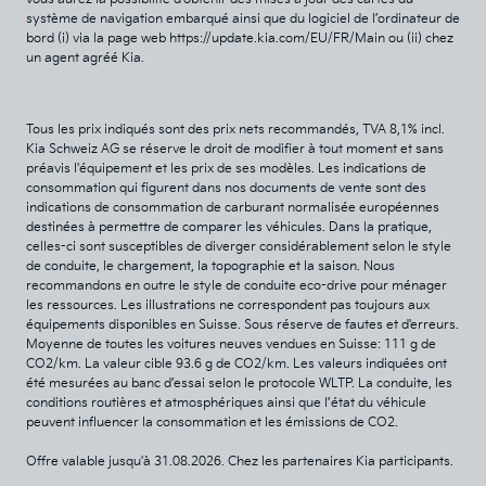
système de navigation embarqué ainsi que du logiciel de l’ordinateur de
bord (i) via la page web https://update.kia.com/EU/FR/Main ou (ii) chez
un agent agréé Kia.
Tous les prix indiqués sont des prix nets recommandés, TVA 8,1% incl.
Kia Schweiz AG se réserve le droit de modifier à tout moment et sans
préavis l'équipement et les prix de ses modèles. Les indications de
consommation qui figurent dans nos documents de vente sont des
indications de consommation de carburant normalisée européennes
destinées à permettre de comparer les véhicules. Dans la pratique,
celles-ci sont susceptibles de diverger considérablement selon le style
de conduite, le chargement, la topographie et la saison. Nous
recommandons en outre le style de conduite eco-drive pour ménager
les ressources. Les illustrations ne correspondent pas toujours aux
équipements disponibles en Suisse. Sous réserve de fautes et d'erreurs.
Moyenne de toutes les voitures neuves vendues en Suisse: 111 g de
CO2/km. La valeur cible 93.6 g de CO2/km. Les valeurs indiquées ont
été mesurées au banc d’essai selon le protocole WLTP. La conduite, les
conditions routières et atmosphériques ainsi que l’état du véhicule
peuvent influencer la consommation et les émissions de CO2.
Offre valable jusqu'à
31.08.2026
. Chez les partenaires Kia participants.