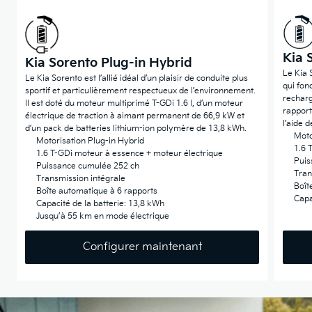
Kia 
Kia Sorento Plug-in Hybrid
Le Kia 
Le Kia Sorento est l’allié idéal d’un plaisir de conduite plus
qui fon
sportif et particulièrement respectueux de l’environnement.
recharg
Il est doté du moteur multiprimé T-GDi 1.6 l, d’un moteur
rapport
électrique de traction à aimant permanent de 66,9 kW et
l’aide d
d’un pack de batteries lithium-ion polymère de 13,8 kWh.
Moto
Motorisation Plug-in Hybrid
1.6 
1.6 T-GDi moteur à essence + moteur électrique
Puis
Puissance cumulée 252 ch
Tran
Transmission intégrale
Boît
Boîte automatique à 6 rapports
Capa
Capacité de la batterie: 13,8 kWh
Jusqu’à 55 km en mode électrique
Configurer maintenant