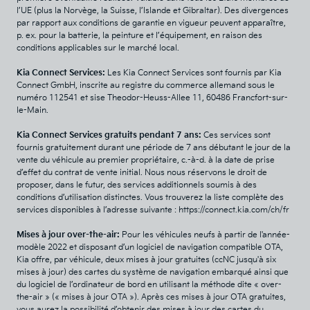
l’UE (plus la Norvège, la Suisse, l’Islande et Gibraltar). Des divergences
par rapport aux conditions de garantie en vigueur peuvent apparaître,
p. ex. pour la batterie, la peinture et l’équipement, en raison des
conditions applicables sur le marché local.
Kia Connect Services:
Les Kia Connect Services sont fournis par Kia
Connect GmbH, inscrite au registre du commerce allemand sous le
numéro 112541 et sise Theodor-Heuss-Allee 11, 60486 Francfort-sur-
le-Main.
Kia Connect Services gratuits pendant 7 ans:
Ces services sont
fournis gratuitement durant une période de 7 ans débutant le jour de la
vente du véhicule au premier propriétaire, c.-à-d. à la date de prise
d’effet du contrat de vente initial. Nous nous réservons le droit de
proposer, dans le futur, des services additionnels soumis à des
conditions d’utilisation distinctes. Vous trouverez la liste complète des
services disponibles à l’adresse suivante : https://connect.kia.com/ch/fr
Mises à jour over-the-air:
Pour les véhicules neufs à partir de l'année-
modèle 2022 et disposant d’un logiciel de navigation compatible OTA,
Kia offre, par véhicule, deux mises à jour gratuites (ccNC jusqu'à six
mises à jour) des cartes du système de navigation embarqué ainsi que
du logiciel de l’ordinateur de bord en utilisant la méthode dite « over-
the-air » (« mises à jour OTA »). Après ces mises à jour OTA gratuites,
vous aurez la possibilité d’obtenir des mises à jour des cartes du