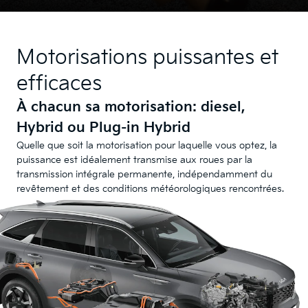
Systèmes de sécurité et
Motorisations puissantes et
d’assistance intelligents.
efficaces
Découvrez les technologies innovantes et
À chacun sa motorisation: diesel,
intuitives du Kia Sorento.
Hybrid ou Plug-in Hybrid
Assistance à la conduite sur
Assistant actif angles morts
Quelle que soit la motorisation pour laquelle vous optez, la
autoroute avec assistant de
(BCA)
puissance est idéalement transmise aux roues par la
changement de voie (HDA
transmission intégrale permanente, indépendamment du
2.0)
revêtement et des conditions météorologiques rencontrées.
Avertisseur anticollision
Double écran panoramique
frontale actif 2.0
incurvé 12,3″