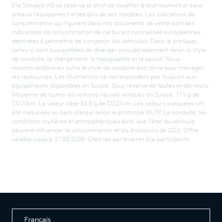
Kia Schweiz AG se réserve le droit de modifier à tout moment et sans
préavis l'équipement et les prix de ses modèles. Les indications de
consommation qui figurent dans nos documents de vente sont des
indications de consommation de carburant normalisée européennes
destinées à permettre de comparer les véhicules. Dans la pratique,
celles-ci sont susceptibles de diverger considérablement selon le style
de conduite, le chargement, la topographie et la saison. Nous
recommandons en outre le style de conduite eco-drive pour ménager
les ressources. Les illustrations ne correspondent pas toujours aux
équipements disponibles en Suisse. Sous réserve de fautes et d'erreurs.
Moyenne de toutes les voitures neuves vendues en Suisse: 111 g de
CO2/km. La valeur cible 93.6 g de CO2/km. Les valeurs indiquées ont
été mesurées au banc d’essai selon le protocole WLTP. La conduite, les
conditions routières et atmosphériques ainsi que l’état du véhicule
peuvent influencer la consommation et les émissions de CO2. Offre
valable jusqu'à 31.08.2026. Chez les partenaires Kia participants.
Français