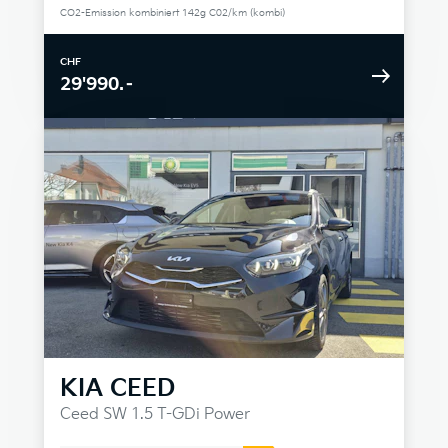
CO2-Emission kombiniert 142g C02/km (kombi)
CHF
29'990.–
KIA
CEED
Ceed SW 1.5 T-GDi Power