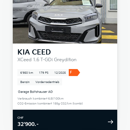
KIA
CEED
XCeed 1.6 T-GDi Greydition
F
6'950 km
179 PS
12/2025
Benzin
Vorderradantrieb
Garage Boltshauser AG
Verbrauch kombiniert 6.8l/100km
CO2-Emission kombiniert 155g C02/km (kombi)
CHF
32'900.–