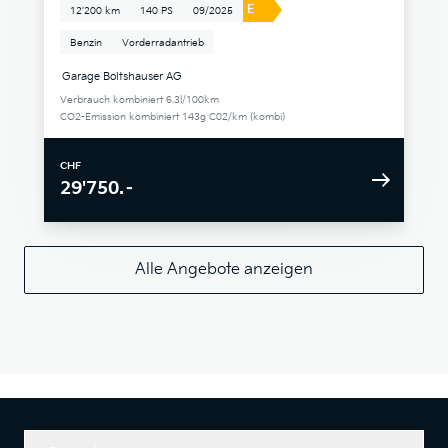
E
12'200 km
140 PS
09/2025
Benzin
Vorderradantrieb
Garage Boltshauser AG
Verbrauch kombiniert 6.3l/100km
CO2-Emission kombiniert 143g C02/km (kombi)
CHF
29'750.–
Alle Angebote anzeigen