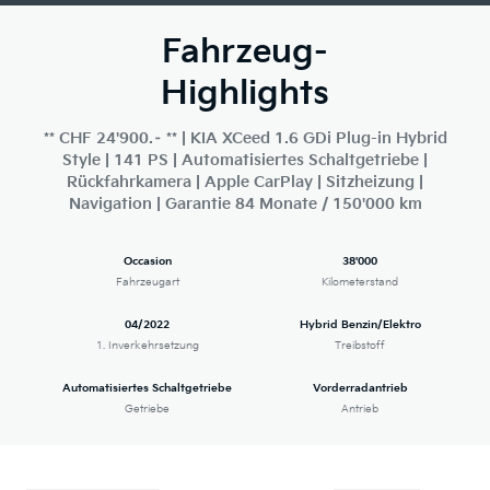
Fahrzeug-
Highlights
** CHF 24'900.– ** | KIA XCeed 1.6 GDi Plug-in Hybrid
Style | 141 PS | Automatisiertes Schaltgetriebe |
Rückfahrkamera | Apple CarPlay | Sitzheizung |
Navigation | Garantie 84 Monate / 150'000 km
Occasion
38'000
Fahrzeugart
Kilometerstand
04/2022
Hybrid Benzin/Elektro
1. Inverkehrsetzung
Treibstoff
Automatisiertes Schaltgetriebe
Vorderradantrieb
Getriebe
Antrieb