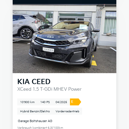
KIA
CEED
XCeed 1.5 T-GDi MHEV Power
E
10'900 km
140 PS
04/2025
Hybrid Benzin/Elektro
Vorderradantrieb
Garage Boltshauser AG
Verbrauch kombiniert 6.3l/100km