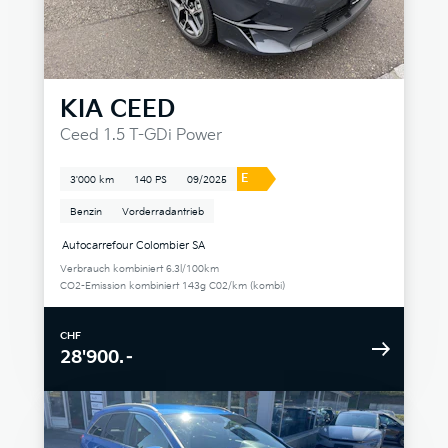
KIA
CEED
Ceed 1.5 T-GDi Power
E
3'000 km
140 PS
09/2025
Benzin
Vorderradantrieb
Autocarrefour Colombier SA
Verbrauch kombiniert 6.3l/100km
CO2-Emission kombiniert 143g C02/km (kombi)
CHF
28'900.–