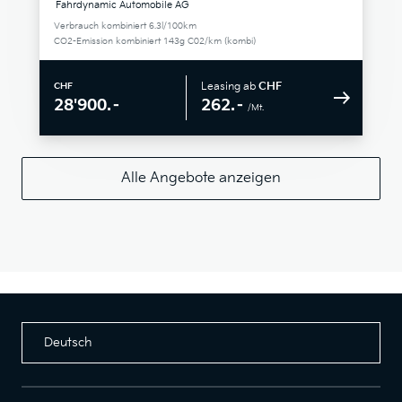
Fahrdynamic Automobile AG
Verbrauch kombiniert 6.3l/100km
CO2-Emission kombiniert 143g C02/km (kombi)
Leasing ab
CHF
CHF
262.–
28'900.–
/Mt.
Alle Angebote anzeigen
Deutsch