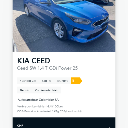
KIA
CEED
Ceed SW 1.4 T-GDi Power 25
E
126'000 km
140 PS
08/2019
Benzin
Vorderradantrieb
Autocarrefour Colombier SA
Verbrauch kombiniert 6.4l/100km
CO2-Emission kombiniert 147g C02/km (kombi)
CHF