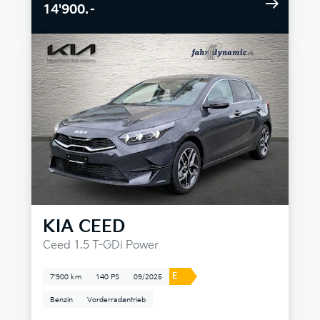
14'900.–
KIA
CEED
Ceed 1.5 T-GDi Power
E
7'900 km
140 PS
09/2025
Benzin
Vorderradantrieb