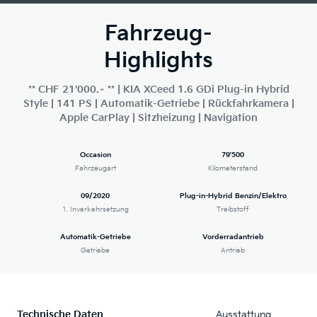
Fahrzeug-
Highlights
** CHF 21'000.– ** | KIA XCeed 1.6 GDi Plug-in Hybrid
Style | 141 PS | Automatik-Getriebe | Rückfahrkamera |
Apple CarPlay | Sitzheizung | Navigation
Occasion
79'500
Fahrzeugart
Kilometerstand
09/2020
Plug-in-Hybrid Benzin/Elektro
1. Inverkehrsetzung
Treibstoff
Automatik-Getriebe
Vorderradantrieb
Getriebe
Antrieb
Technische Daten
Ausstattung