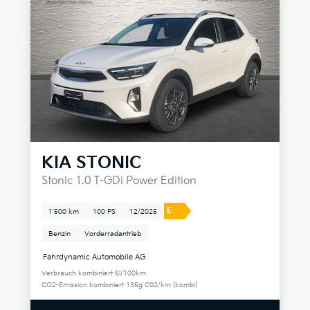
KIA
STONIC
Stonic 1.0 T-GDi Power Edition
E
1'500 km
100 PS
12/2025
Benzin
Vorderradantrieb
Fahrdynamic Automobile AG
Verbrauch kombiniert 6l/100km
CO2-Emission kombiniert 135g C02/km (kombi)