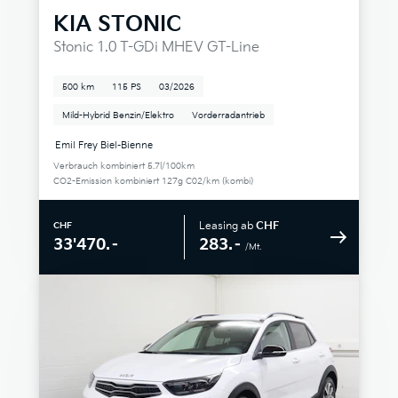
KIA
STONIC
Stonic 1.0 T-GDi MHEV GT-Line
500 km
115 PS
03/2026
Mild-Hybrid Benzin/Elektro
Vorderradantrieb
Emil Frey Biel-Bienne
Verbrauch kombiniert 5.7l/100km
CO2-Emission kombiniert 127g C02/km (kombi)
Leasing ab
CHF
CHF
283.–
33'470.–
/Mt.