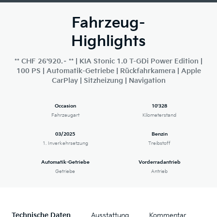
Fahrzeug-
Highlights
** CHF 26'920.– ** | KIA Stonic 1.0 T-GDi Power Edition |
100 PS | Automatik-Getriebe | Rückfahrkamera | Apple
CarPlay | Sitzheizung | Navigation
Occasion
10'328
Fahrzeugart
Kilometerstand
03/2025
Benzin
1. Inverkehrsetzung
Treibstoff
Automatik-Getriebe
Vorderradantrieb
Getriebe
Antrieb
Technische Daten
Ausstattung
Kommentar