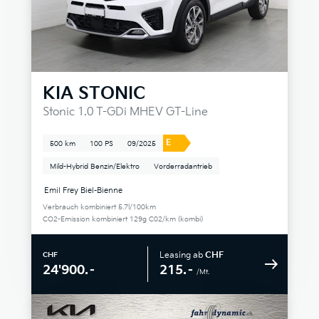
KIA
STONIC
Stonic 1.0 T-GDi MHEV GT-Line
E
500 km
100 PS
09/2025
Mild-Hybrid Benzin/Elektro
Vorderradantrieb
Emil Frey Biel-Bienne
Verbrauch kombiniert 5.7l/100km
CO2-Emission kombiniert 129g C02/km (kombi)
Leasing ab
CHF
CHF
215.–
24'900.–
/Mt.