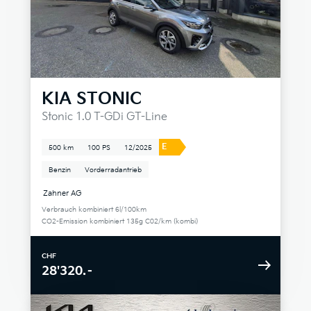
KIA
STONIC
Stonic 1.0 T-GDi GT-Line
E
500 km
100 PS
12/2025
Benzin
Vorderradantrieb
Zahner AG
Verbrauch kombiniert 6l/100km
CO2-Emission kombiniert 135g C02/km (kombi)
CHF
28'320.–