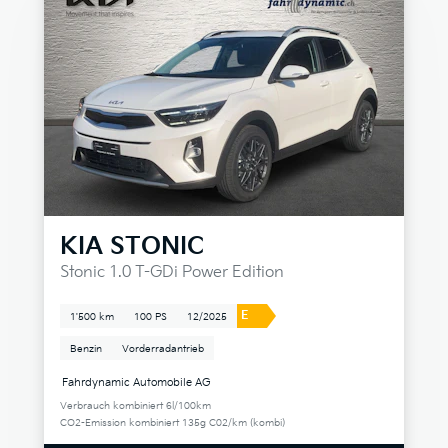
KIA
STONIC
Stonic 1.0 T-GDi Power Edition
E
1'500 km
100 PS
12/2025
Benzin
Vorderradantrieb
Fahrdynamic Automobile AG
Verbrauch kombiniert 6l/100km
CO2-Emission kombiniert 135g C02/km (kombi)