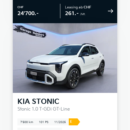
Leasing ab
CHF
CHF
261.–
24'700.–
/Mt.
KIA
STONIC
Stonic 1.0 T-GDi GT-Line
E
7'500 km
101 PS
11/2025