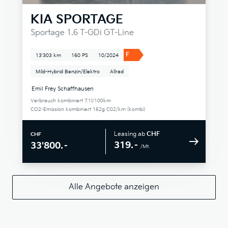
KIA
SPORTAGE
Sportage 1.6 T-GDi GT-Line
F
13'303 km
160 PS
10/2024
Mild-Hybrid Benzin/Elektro
Allrad
Emil Frey Schaffhausen
Verbrauch kombiniert 7.1l/100km
CO2-Emission kombiniert 162g C02/km (kombi)
Leasing ab
CHF
CHF
319.–
33'800.–
/Mt.
Alle Angebote anzeigen