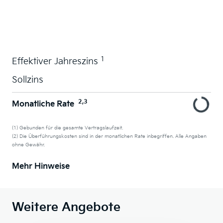
Wunschauto leasen
1
Effektiver Jahreszins
Sollzins
2,3
Monatliche Rate
(1) Gebunden für die gesamte Vertragslaufzeit.
(2) Die Überführungskosten sind in der monatlichen Rate inbegriffen. Alle Angaben
ohne Gewähr.
Mehr Hinweise
Weitere Angebote