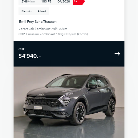
G
2'464 km
180 PS
04/2026
Benzin
Allrad
Emil Frey Schaffhausen
Verbrauch kombiniert 7.9l/100km
CO2-Emission kombiniert 180g C02/km (kombi)
CHF
54'940.–