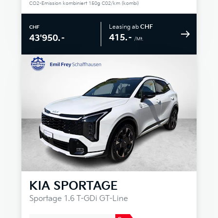
CO2-Emission kombiniert 150g C02/km (kombi)
Leasing ab
CHF
CHF
415.–
43'950.–
/Mt.
KIA
SPORTAGE
Sportage 1.6 T-GDi GT-Line