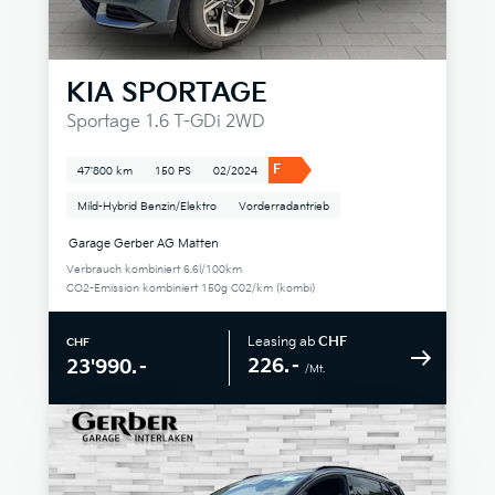
KIA
SPORTAGE
Sportage 1.6 T-GDi 2WD
F
47'800 km
150 PS
02/2024
Mild-Hybrid Benzin/Elektro
Vorderradantrieb
Garage Gerber AG Matten
Verbrauch kombiniert 6.6l/100km
CO2-Emission kombiniert 150g C02/km (kombi)
Leasing ab
CHF
CHF
226.–
23'990.–
/Mt.