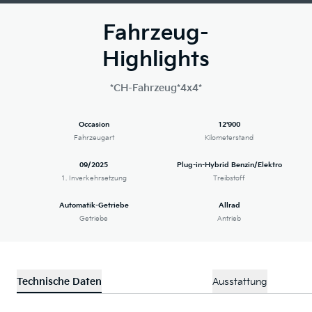
Fahrzeug-
Highlights
*CH-Fahrzeug*4x4*
Occasion
12'900
Fahrzeugart
Kilometerstand
09/2025
Plug-in-Hybrid Benzin/Elektro
1. Inverkehrsetzung
Treibstoff
Automatik-Getriebe
Allrad
Getriebe
Antrieb
Technische Daten
Ausstattung