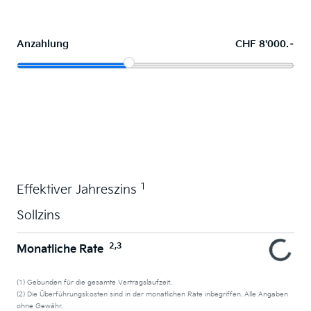
Anzahlung
CHF 8'000.–
Wunschauto leasen
1
Effektiver Jahreszins
Sollzins
2,3
Monatliche Rate
(1) Gebunden für die gesamte Vertragslaufzeit.
(2) Die Überführungskosten sind in der monatlichen Rate inbegriffen. Alle Angaben
ohne Gewähr.