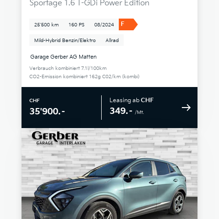
Sportage 1.6 T-GDi Power Edition
F
25'500 km
160 PS
08/2024
Mild-Hybrid Benzin/Elektro
Allrad
Garage Gerber AG Matten
Verbrauch kombiniert 7.1l/100km
CO2-Emission kombiniert 162g C02/km (kombi)
Leasing ab
CHF
CHF
349.–
35'900.–
/Mt.