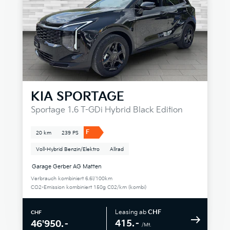
KIA
SPORTAGE
Sportage 1.6 T-GDi Hybrid Black Edition
F
20 km
239 PS
Voll-Hybrid Benzin/Elektro
Allrad
Garage Gerber AG Matten
Verbrauch kombiniert 6.6l/100km
CO2-Emission kombiniert 150g C02/km (kombi)
Leasing ab
CHF
CHF
415.–
46'950.–
/Mt.