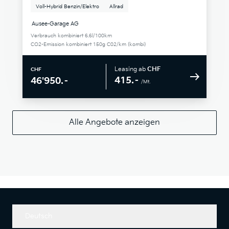
Voll-Hybrid Benzin/Elektro
Allrad
Ausee-Garage AG
Verbrauch kombiniert 6.6l/100km
CO2-Emission kombiniert 150g C02/km (kombi)
Leasing ab
CHF
CHF
415.–
46'950.–
/Mt.
Alle Angebote anzeigen
Deutsch