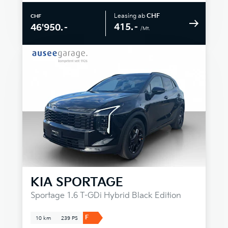
Leasing ab
CHF
CHF
415.–
46'950.–
/Mt.
KIA
SPORTAGE
Sportage 1.6 T-GDi Hybrid Black Edition
F
10 km
239 PS