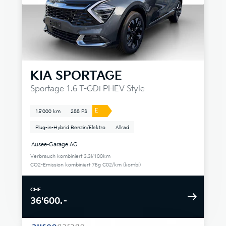
KIA
SPORTAGE
Sportage 1.6 T-GDi PHEV Style
E
15'000 km
288 PS
Plug-in-Hybrid Benzin/Elektro
Allrad
Ausee-Garage AG
Verbrauch kombiniert 3.3l/100km
CO2-Emission kombiniert 75g C02/km (kombi)
CHF
36'600.–