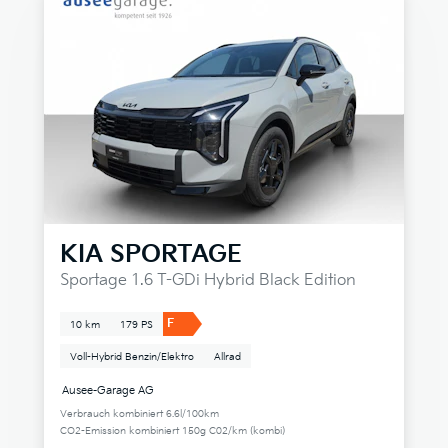
KIA
SPORTAGE
Sportage 1.6 T-GDi Hybrid Black Edition
F
10 km
179 PS
Voll-Hybrid Benzin/Elektro
Allrad
Ausee-Garage AG
Verbrauch kombiniert 6.6l/100km
CO2-Emission kombiniert 150g C02/km (kombi)