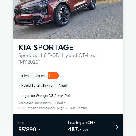
KIA
SPORTAGE
Sportage 1.6 T-GDi Hybrid GT-Line
*MY2026*
F
9 km
239 PS
Hybrid Benzin/Elektro
Allrad
Langacker Garage AG A. von Rotz
Verbrauch kombiniert 6.6l/100km
CO2-Emission kombiniert 150g C02/km (kombi)
Leasing ab
CHF
CHF
487.–
55'890.–
/Mt.