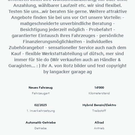
Anzahlung, wählbarer Laufzeit etc. wir sind flexibel.
Testen Sie uns...wir beraten Sie gerne. Weitere attraktive
Angebote finden Sie bei uns vor Ort unsere Vorteile: -
maßgeschneiderte unverbindliche Beratung -
Besichtigung jederzeit möglich - Probefahrt -
garantierter Eintausch Ihres Fahrzeuges - persönliche
Finanzierungsmöglichkeiten - individuelles
Zubehörangebot - sensationeller Service auch nach dem
Kauf - flexible Werkstattabteilung uf dütsch, mer sind
immer für Sie do (Wir verkaufen auch an Händler &
Garagisten… : ) Ihr A. von Rotz bilder und text copyright
by langacker garage ag
Neues Fahrzeug
14'000
Fahrzeugart
Kilometerstand
02/2025
Hybrid Benzin/Elektro
1. Inverkehrsetzung
Treibstoff
Automatik-Getriebe
Allrad
Getriebe
Antrieb