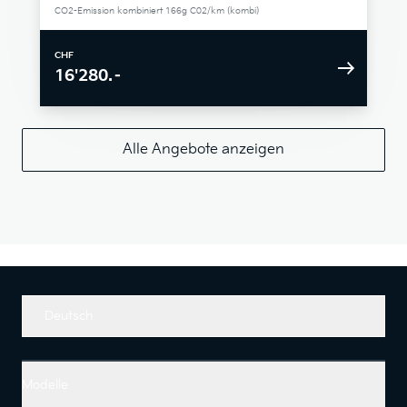
CO2-Emission kombiniert 166g C02/km (kombi)
CHF
16'280.–
Alle Angebote anzeigen
Deutsch
Modelle