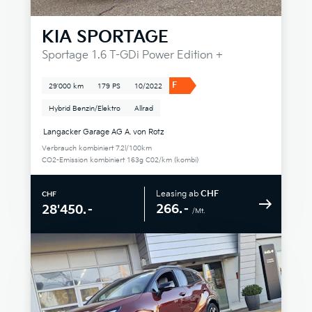
KIA
SPORTAGE
Sportage 1.6 T-GDi Power Edition +
F
29'000 km
179 PS
10/2022
Hybrid Benzin/Elektro
Allrad
Langacker Garage AG A. von Rotz
Verbrauch kombiniert 7.2l/100km
CO2-Emission kombiniert 163g C02/km (kombi)
Leasing ab
CHF
CHF
266.–
28'450.–
/Mt.