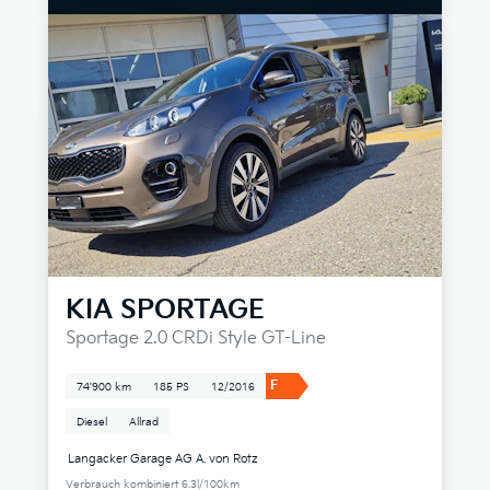
KIA
SPORTAGE
Sportage 2.0 CRDi Style GT-Line
F
74'900 km
185 PS
12/2016
Diesel
Allrad
Langacker Garage AG A. von Rotz
Verbrauch kombiniert 6.3l/100km