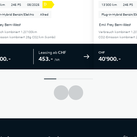
D
 km
245 PS
08/2025
13'300 km
245 PS
in-Hybrid Benzin/Elektro
Allrad
Plug-in-Hybrid Benzin/El
rey Bern-West
Emil Frey Bern-West
ch kombiniert 1.2l/100km
Verbrauch kombiniert 1.2
ssion kombiniert 28g C02/km (kombi)
CO2-Emission kombiniert 
Leasing ab
CHF
CHF
453.–
00.–
40'900.–
/Mt.