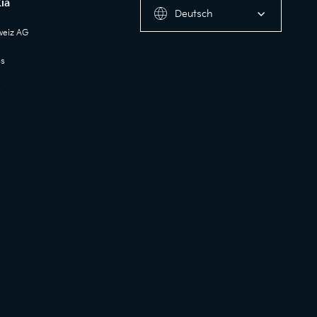
ia
Deutsch
weiz AG
ss
e