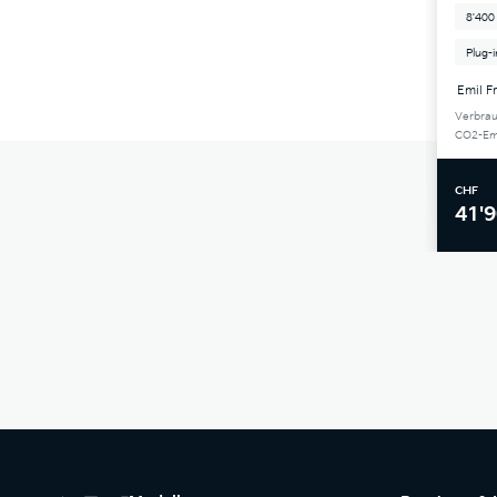
8'400
Plug-
Emil F
Verbrau
CO2-Emi
CHF
41'9