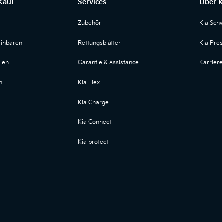
Kauf
Services
Über K
Zubehör
Kia Sch
einbaren
Rettungsblätter
Kia Pre
len
Garantie & Assistance
Karrier
n
Kia Flex
Kia Charge
Kia Connect
Kia protect