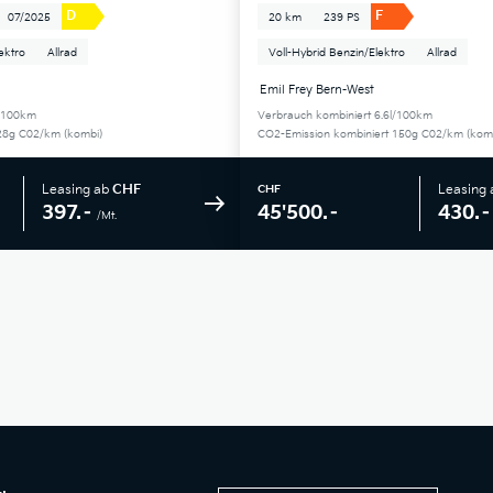
D
F
07/2025
20 km
239 PS
ektro
Allrad
Voll-Hybrid Benzin/Elektro
Allrad
Emil Frey Bern-West
l/100km
Verbrauch kombiniert 6.6l/100km
28g C02/km (kombi)
CO2-Emission kombiniert 150g C02/km (kom
Leasing ab
CHF
Leasing
CHF
397.–
430.–
45'500.–
/Mt.