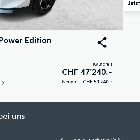
Jetz
Power Edition
Kaufpreis
CHF
47'240.–
Neupreis
CHF 50'240.–
s
bei uns
Jederzeit erreichbar für Sie