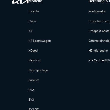
Modelle
Beratung & 
Picanto
Konfigurator
Stonic
Probefahrt ver
K4
Prospekt bestel
K4 Sportswagon
Offerte einhole
XCeed
Händlersuche
New Niro
Kia Certified EV
New Sportage
Sorento
EV2
EV3
EV3 GT