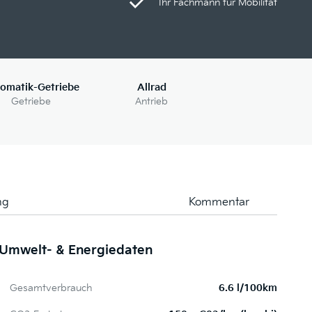
Ihr Fachmann für Mobilität
omatik-Getriebe
Allrad
Getriebe
Antrieb
ng
Kommentar
Umwelt- & Energiedaten
Me
Gesamtverbrauch
6.6 l/100km
P