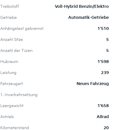
Treibstoff
Voll-Hybrid Benzin/Elektro
Getriebe
Automatik-Getriebe
Anhängelast gebremst
1'510
Anzahl Sitze
5
Anzahl der Türen
5
Hubraum
1'598
Leistung
239
Fahrzeugart
Neues Fahrzeug
1. Inverkehrsetzung
Leergewicht
1'658
Antrieb
Allrad
Kilometerstand
20