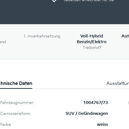
1. Inverkehrsetzung
Voll-Hybrid
Aut
and
Benzin/Elektro
Treibstoff
chnische Daten
Ausstattu
Fahrzeugnummer
1004767/73
Carrosserieform
SUV / Geländewagen
Farbe
weiss