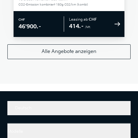
CO2-Emission kombiniert 150g C02/km (kombi)
Leasing ab
CHF
CHF
414.–
46'900.–
/Mt.
Alle Angebote anzeigen
Deutsch
Modelle