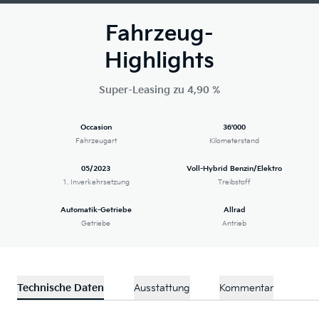
Fahrzeug-
Highlights
Super-Leasing zu 4,90 %
Occasion
36'000
Fahrzeugart
Kilometerstand
05/2023
Voll-Hybrid Benzin/Elektro
1. Inverkehrsetzung
Treibstoff
Automatik-Getriebe
Allrad
Getriebe
Antrieb
Technische Daten
Ausstattung
Kommentar