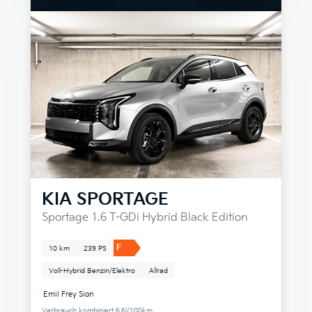
KIA
SPORTAGE
Sportage 1.6 T-GDi Hybrid Black Edition
F
10 km
239 PS
Voll-Hybrid Benzin/Elektro
Allrad
Emil Frey Sion
Verbrauch kombiniert 6.6l/100km