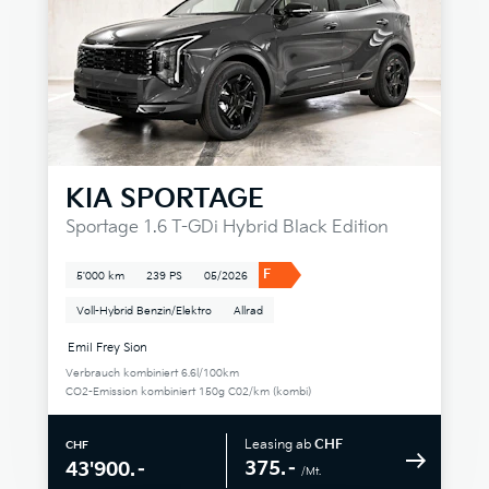
KIA
SPORTAGE
Sportage 1.6 T-GDi Hybrid Black Edition
F
5'000 km
239 PS
05/2026
Voll-Hybrid Benzin/Elektro
Allrad
Emil Frey Sion
Verbrauch kombiniert 6.6l/100km
CO2-Emission kombiniert 150g C02/km (kombi)
Leasing ab
CHF
CHF
375.–
43'900.–
/Mt.