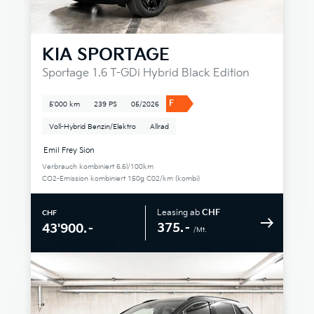
KIA
SPORTAGE
Sportage 1.6 T-GDi Hybrid Black Edition
F
5'000 km
239 PS
05/2026
Voll-Hybrid Benzin/Elektro
Allrad
Emil Frey Sion
Verbrauch kombiniert 6.6l/100km
CO2-Emission kombiniert 150g C02/km (kombi)
Leasing ab
CHF
CHF
375.–
43'900.–
/Mt.