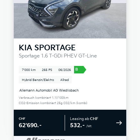
KIA
SPORTAGE
Sportage 1.6 T-GDi PHEV GT-Line
B
7'000 km
265 PS
06/2026
Hybrid Benzin/Elektro
Allrad
Allemann Automobil AG Wiedlisbach
Verbrauch kombiniert 1.1l/100km
CO2-Emission kombiniert 25g C02/km (kombi)
Leasing ab
CHF
CHF
532.–
62'690.–
/Mt.