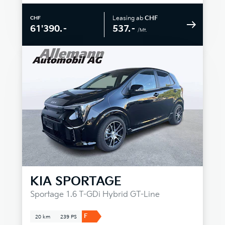
Leasing ab
CHF
CHF
537.–
61'390.–
/Mt.
KIA
SPORTAGE
Sportage 1.6 T-GDi Hybrid GT-Line
F
20 km
239 PS