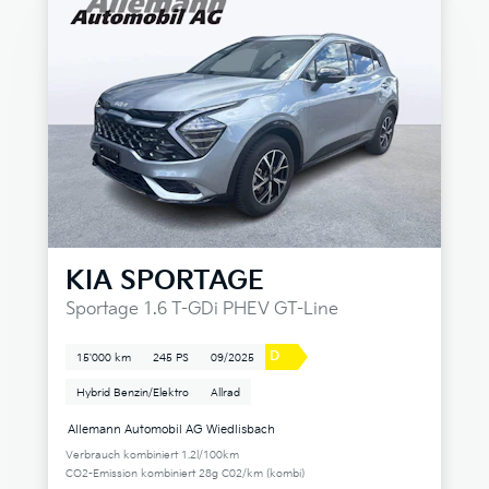
KIA
SPORTAGE
Sportage 1.6 T-GDi PHEV GT-Line
D
15'000 km
245 PS
09/2025
Hybrid Benzin/Elektro
Allrad
Allemann Automobil AG Wiedlisbach
Verbrauch kombiniert 1.2l/100km
CO2-Emission kombiniert 28g C02/km (kombi)