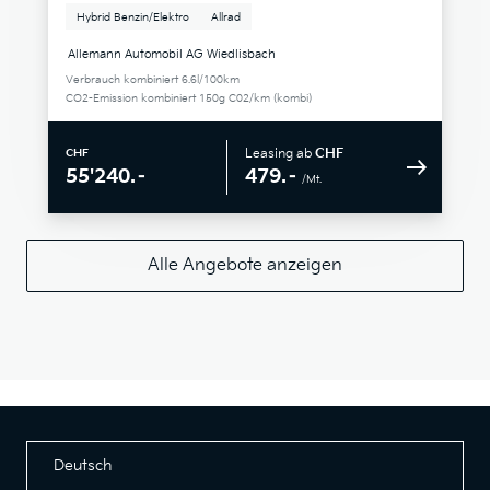
Hybrid Benzin/Elektro
Allrad
Allemann Automobil AG Wiedlisbach
Verbrauch kombiniert 6.6l/100km
CO2-Emission kombiniert 150g C02/km (kombi)
Leasing ab
CHF
CHF
479.–
55'240.–
/Mt.
Alle Angebote anzeigen
Deutsch