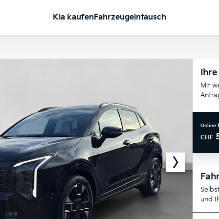
Kia kaufen
Fahrzeugeintausch
Ihre
Mit w
Anfra
Online 
CHF
Fahr
Selbs
und I