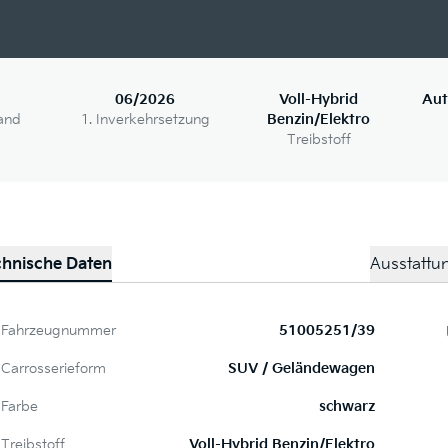
06/2026
Voll-Hybrid
Aut
and
1. Inverkehrsetzung
Benzin/Elektro
Treibstoff
chnische Daten
Ausstattu
Fahrzeugnummer
51005251/39
Carrosserieform
SUV / Geländewagen
Farbe
schwarz
Treibstoff
Voll-Hybrid Benzin/Elektro