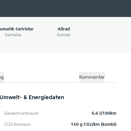
omatik-Getriebe
Allrad
Getriebe
Antrieb
ng
Kommentar
Umwelt- & Energiedaten
P
Gesamtverbrauch
6.6 l/100km
CO2-Emission
150 g C02/km (kombi)