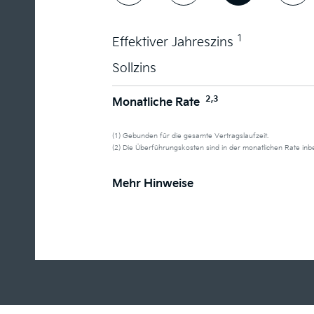
1
Effektiver Jahreszins
Sollzins
2,3
Monatliche Rate
(1) Gebunden für die gesamte Vertragslaufzeit.
(2) Die Überführungskosten sind in der monatlichen Rate in
Mehr Hinweise