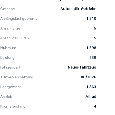
Getriebe
Automatik-Getriebe
Anhängelast gebremst
1'510
Anzahl Sitze
5
Anzahl der Türen
5
Hubraum
1'598
Leistung
239
Fahrzeugart
Neues Fahrzeug
1. Inverkehrsetzung
06/2026
Leergewicht
1'863
Antrieb
Allrad
Kilometerstand
4