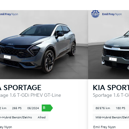
A
SPORTAGE
KIA
SPOR
tage 1.6 T-GDi PHEV GT-Line
Sportage 1.6 T-G
B
2 km
265 PS
05/2024
85'575 km
180 PS
in-Hybrid Benzin/Elektro
Allrad
Mild-Hybrid Benzin/Elek
rey Nyon
Emil Frey Nyon