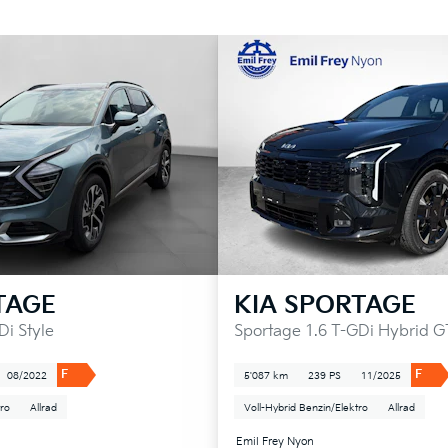
TAGE
KIA
SPORTAGE
Di Style
Sportage 1.6 T-GDi Hybrid G
F
F
08/2022
5'087 km
239 PS
11/2025
tro
Allrad
Voll-Hybrid Benzin/Elektro
Allrad
Emil Frey Nyon