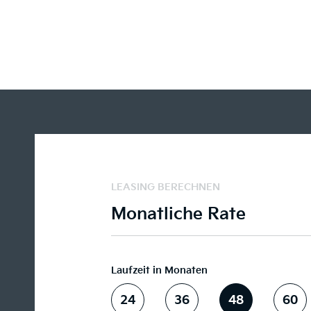
LEASING BERECHNEN
Monatliche Rate
Laufzeit in Monaten
24
36
48
60