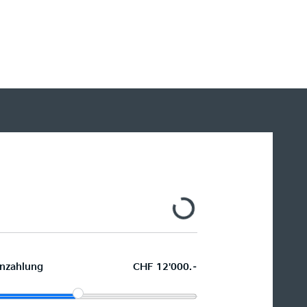
H
N
Le
nzahlung
CHF 12'000.–