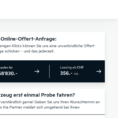
 Online-Offert-Anfrage:
enigen Klicks können Sie uns eine unverbindliche Offert-
ge schicken – und das jederzeit.
Leasing ab
CHF
kaufen für
356.–
58'830.–
/Mt.
zeug erst einmal Probe fahren?
tverständlich gerne! Geben Sie uns Ihren Wunschtermin an
hr Kia Partner meldet sich umgehend bei Ihnen